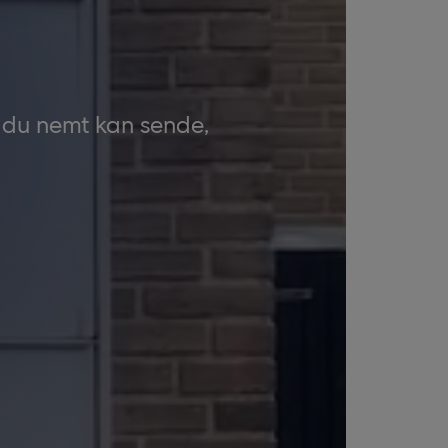
g
å du nemt kan sende,