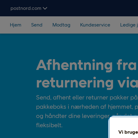
Spring navigation over og søg
postnord.com
Hjem
Send
Modtag
Kundeservice
Ledige 
Afhentning fra
returnering vi
Send, afhent eller returner pakker p
pakkeboks i nærheden af hjemmet, på 
og håndter dine leveringer, når det pa
fleksibelt.
Vi bruge