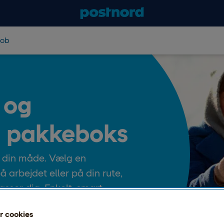
job
 og
a pakkeboks
å din måde. Vælg en
arbejdet eller på din rute,
sser dig. Enkelt, smart,
r cookies