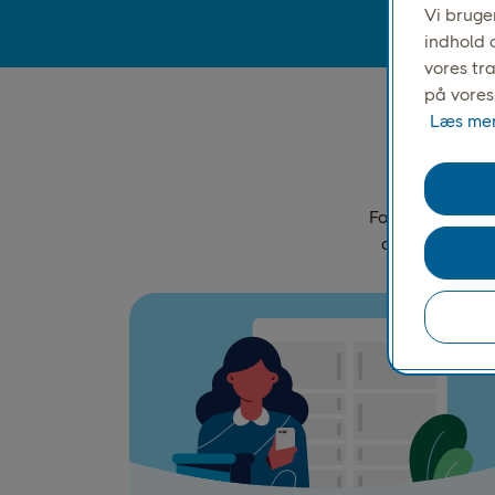
Vi bruger
indhold o
vores tr
på vores
Læs mer
Såd
For at åbne en
appen, legiti