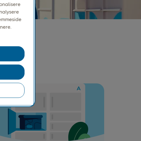
sonalisere
analysere
hjemmeside
nere.
boks
on af PostNord-
 mobiltelefon.