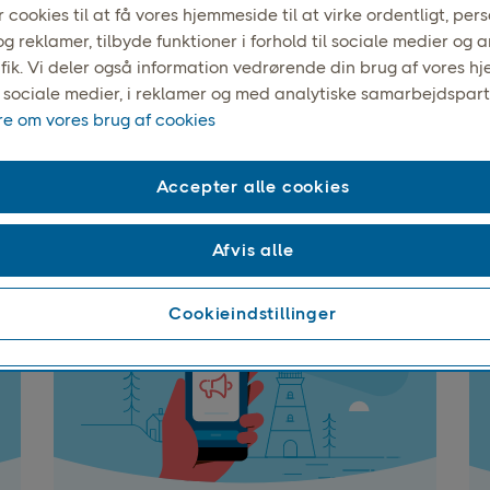
 cookies til at få vores hjemmeside til at virke ordentligt, per
g reklamer, tilbyde funktioner i forhold til sociale medier og 
afik. Vi deler også information vedrørende din brug af vores 
 sociale medier, i reklamer og med analytiske samarbejdspart
e om vores brug af cookies
an bruger du en pakke
Accepter alle cookies
 pakkeboks og hente din pakke skal du bruge den nyeste versi
mere dig med Mobilt BankID og have Bluetooth aktiveret på din
Afvis alle
Cookieindstillinger