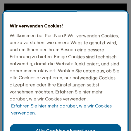
Wir verwenden Cookies!
Willkommen bei PostNord! Wir verwenden Cookies,
um zu verstehen, wie unsere Website genutzt wird,
und um Ihnen bei Ihrem Besuch eine bessere
Erfahrung zu bieten. Einige Cookies sind technisch
notwendig, damit die Website funktioniert, und sind
daher immer aktiviert. Wählen Sie unten aus, ob Sie
alle Cookies akzeptieren, nur notwendige Cookies
Das Geschäft verstehen
akzeptieren oder Ihre Einstellungen selbst
vornehmen möchten. Erfahren Sie hier mehr
THG ist ein weltweit führendes Unternehmen im Bereich
darüber, wie wir Cookies verwenden.
des digitalen Handels, und Myprotein ist eine seiner
Erfahren Sie hier mehr darüber, wie wir Cookies
Vorzeigemarken – bekannt für hochwertige
verwenden.
Sporternährungsprodukte, die mit den skandinavischen
Werten im Einklang stehen: natürliche Inhaltsstoffe,
Nachhaltigkeit und ethische Produktion. Die Mischung
Alle Cookies akzeptieren