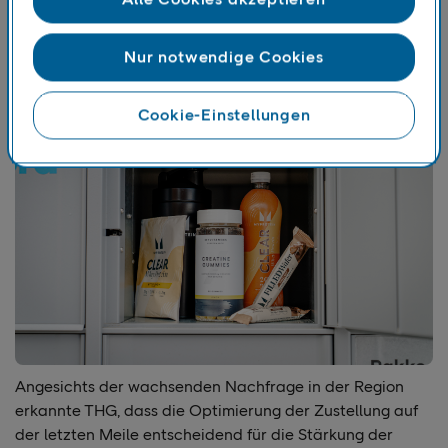
aus Qualität, Erschwinglichkeit und Umweltbewusstsein
macht Myprotein besonders in Schweden, Dänemark und
Nur notwendige Cookies
Finnland attraktiv.
Cookie-Einstellungen
Angesichts der wachsenden Nachfrage in der Region
erkannte THG, dass die Optimierung der Zustellung auf
der letzten Meile entscheidend für die Stärkung der