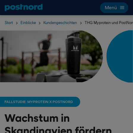
Hoppa över navigering och sök
Menü
Start
Einblicke
Kundengeschichten
THG Myprotein und PostNo
FALLSTUDIE: MYPROTEIN X POSTNORD
Wachstum in
Skandinavien fördern