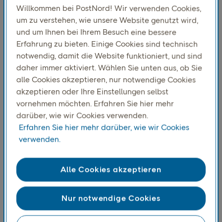
Willkommen bei PostNord! Wir verwenden Cookies,
um zu verstehen, wie unsere Website genutzt wird,
und um Ihnen bei Ihrem Besuch eine bessere
Erfahrung zu bieten. Einige Cookies sind technisch
notwendig, damit die Website funktioniert, und sind
daher immer aktiviert. Wählen Sie unten aus, ob Sie
alle Cookies akzeptieren, nur notwendige Cookies
akzeptieren oder Ihre Einstellungen selbst
vornehmen möchten. Erfahren Sie hier mehr
darüber, wie wir Cookies verwenden.
Das Geschäft verstehen
Erfahren Sie hier mehr darüber, wie wir Cookies
JD Sports operiert in einem schnelllebigen
verwenden.
Einzelhandelsumfeld, in dem sich Trends schnell ändern
und die Erwartungen der Kunden an die
Alle Cookies akzeptieren
Liefergeschwindigkeit hoch sind. JD Sports verfügt über
zahlreiche Filialen in Schweden, Dänemark und Finnland
und benötigte eine Logistiklösung, die mit der Nachfrage
Nur notwendige Cookies
Schritt halten, Kosten senken und die Umweltbelastung
begrenzen konnte, während gleichzeitig sichergestellt