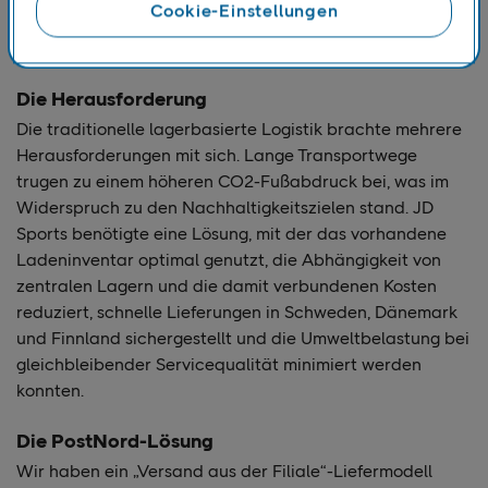
Cookie-Einstellungen
wurde, dass die Kunden ihre Bestellungen schnell und
zuverlässig erhielten.
Die Herausforderung
Die traditionelle lagerbasierte Logistik brachte mehrere
Herausforderungen mit sich. Lange Transportwege
trugen zu einem höheren CO2-Fußabdruck bei, was im
Widerspruch zu den Nachhaltigkeitszielen stand. JD
Sports benötigte eine Lösung, mit der das vorhandene
Ladeninventar optimal genutzt, die Abhängigkeit von
zentralen Lagern und die damit verbundenen Kosten
reduziert, schnelle Lieferungen in Schweden, Dänemark
und Finnland sichergestellt und die Umweltbelastung bei
gleichbleibender Servicequalität minimiert werden
konnten.
Die PostNord-Lösung
Wir haben ein „Versand aus der Filiale“-Liefermodell