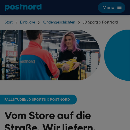
Hoppa över navigering och sök
Menü
Start
Einblicke
Kundengeschichten
JD Sports x PostNord
FALLSTUDIE: JD SPORTS X POSTNORD
Vom Store auf die
Straße. Wir liefern.