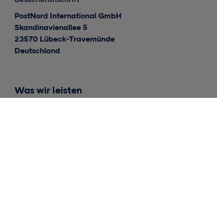
PostNord International GmbH
Skandinavienallee 5
23570 Lübeck-Travemünde
Deutschland
Was wir leisten
Internationale Lieferungen
Lieferungen für Skandinavien
Lagerhaltung und Fulfillment
Einblicke
Kontakt
Allgemeine Anfragen
Medienarbeit und Internal Relation