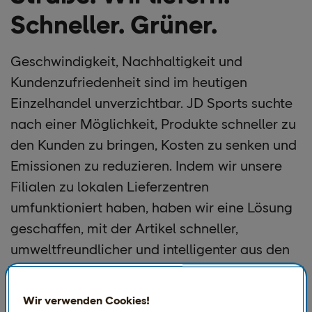
Schneller. Grüner.
Geschwindigkeit, Nachhaltigkeit und
Kundenzufriedenheit sind im heutigen
Einzelhandel unverzichtbar. JD Sports suchte
nach einer Möglichkeit, Produkte schneller zu
den Kunden zu bringen, Kosten zu senken und
Emissionen zu reduzieren. Indem wir unsere
Filialen zu lokalen Lieferzentren
umfunktioniert haben, haben wir eine Lösung
geschaffen, mit der Artikel schneller,
umweltfreundlicher und intelligenter aus den
Filialen auf die Straße gelangen.
Wir verwenden Cookies!