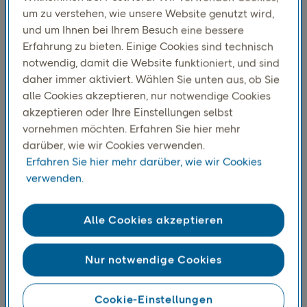
um zu verstehen, wie unsere Website genutzt wird,
Kundenerlebnisse in jeder Phase der Lieferkette zu
und um Ihnen bei Ihrem Besuch eine bessere
bieten.
Erfahrung zu bieten. Einige Cookies sind technisch
notwendig, damit die Website funktioniert, und sind
daher immer aktiviert. Wählen Sie unten aus, ob Sie
alle Cookies akzeptieren, nur notwendige Cookies
akzeptieren oder Ihre Einstellungen selbst
vornehmen möchten. Erfahren Sie hier mehr
darüber, wie wir Cookies verwenden.
Erfahren Sie hier mehr darüber, wie wir Cookies
verwenden.
Alle Cookies akzeptieren
Paketlieferungen
Unsere Paketzustelldienste bieten flexible
Nur notwendige Cookies
Möglichkeiten, Pakete an jede Adresse zu senden.
Wir bieten praktische Optionen für Unternehmen
Cookie-Einstellungen
und Privatpersonen.