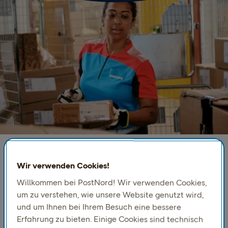
Wir verwenden Cookies!
Lieferung, die zu nordischen
Willkommen bei PostNord! Wir verwenden Cookies,
Verbrauchergewohnheiten passt
um zu verstehen, wie unsere Website genutzt wird,
Unser Paketnetzwerk in Schweden, Norwegen,
und um Ihnen bei Ihrem Besuch eine bessere
Dänemark und Finnland unterstützt Out-of-Home-
Erfahrung zu bieten. Einige Cookies sind technisch