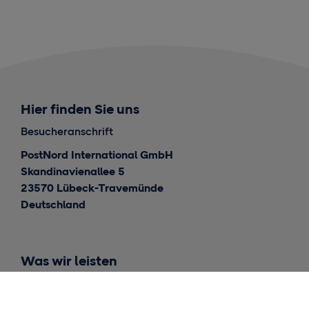
Hier finden Sie uns
Besucheranschrift
PostNord International GmbH
Skandinavienallee 5
23570 Lübeck-Travemünde
Deutschland
Was wir leisten
Internationale Lieferungen
Lieferungen für Skandinavien