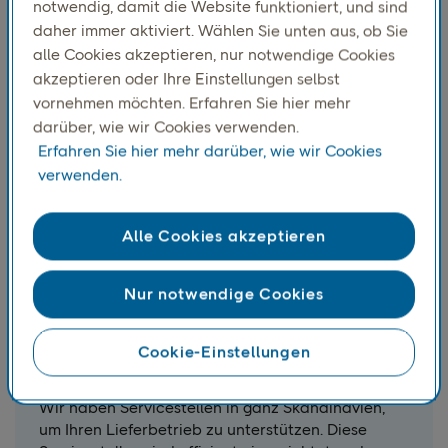
Lieferungen über Service Points und Paketstationen
notwendig, damit die Website funktioniert, und sind
und bietet Verbraucherinnen und Verbrauchern
daher immer aktiviert. Wählen Sie unten aus, ob Sie
bequeme und flexible Abholmöglichkeiten zusätzlich
alle Cookies akzeptieren, nur notwendige Cookies
zur Hauszustellung.
akzeptieren oder Ihre Einstellungen selbst
vornehmen möchten. Erfahren Sie hier mehr
darüber, wie wir Cookies verwenden.
Erfahren Sie hier mehr darüber, wie wir Cookies
verwenden.
Alle Cookies akzeptieren
Nur notwendige Cookies
Cookie-Einstellungen
PostNord Service Point
Wir haben Servicestellen in ganz Skandinavien,
um Ihren Lieferbetrieb zu unterstützen. Diese