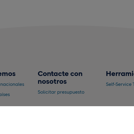
emos
Contacte con
Herrami
nosotros
rnacionales
Self-Service 
Solicitar presupuesto
aíses
nto y