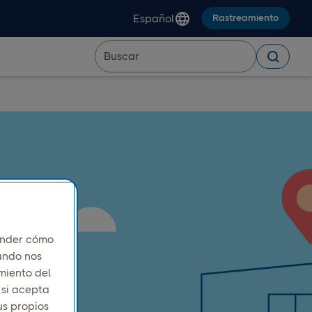
Español
Rastreamiento
ender cómo
uando nos
miento del
 si acepta
us propios