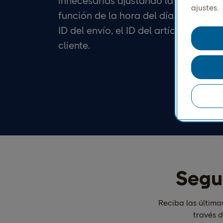
innecesarias ajustando la frecuencia
ajustes.
función de la hora del día. Puede re
ID del envío, el ID del artículo o el n
cliente.
Segui
Reciba las última
través d