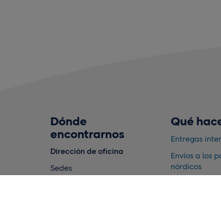
Dónde
Qué hac
encontrarnos
Entregas inte
Dirección de oficina
Envíos a los p
nórdicos
Sedes
PostNord International
Almacenamie
Terminalvägen 24
cumplimiento
171 73 Solna, Sverige
Datos
Dirección postal