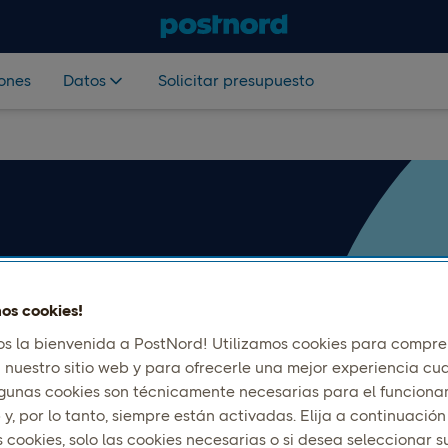
iones
Datos
Solicitar presupuesto
mos cookies!
t API
s la bienvenida a PostNord! Utilizamos cookies para compr
za nuestro sitio web y para ofrecerle una mejor experiencia c
íos para mostrar los últimos
Algunas cookies son técnicamente necesarias para el funciona
 y, por lo tanto, siempre están activadas. Elija a continuación
cesario. Evite solicitudes
s cookies, solo las cookies necesarias o si desea seleccionar s