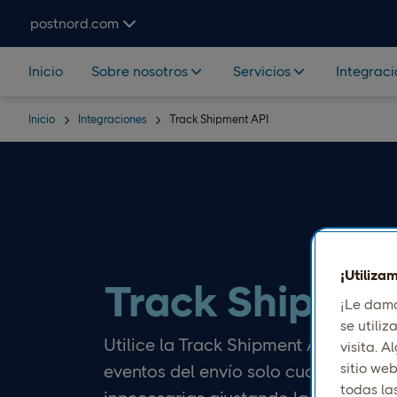
Hoppa över navigering och sök
postnord.com
Inicio
Sobre nosotros
Servicios
Integrac
Inicio
Integraciones
Track Shipment API
¡Utiliza
Track Shipmen
¡Le damo
se utili
Utilice la Track Shipment API de env
visita. 
sitio web
eventos del envío solo cuando sea ne
todas la