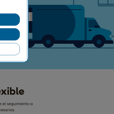
exible
e el seguimiento a
cesarias.