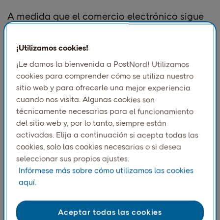
A medida que el comercio electrónico sigue
creciendo, es más importante que nunca
adoptar un sistema de gestión del IVA bien
¡Utilizamos cookies!
definido. Las nuevas normas simplificarán el
¡Le damos la bienvenida a PostNord! Utilizamos
cumplimiento del IVA y ayudarán a los
cookies para comprender cómo se utiliza nuestro
sitio web y para ofrecerle una mejor experiencia
consumidores a confiar en que todas las
cuando nos visita. Algunas cookies son
importaciones se impongan de forma justa,
técnicamente necesarias para el funcionamiento
independientemente de su valor. Este cambio
del sitio web y, por lo tanto, siempre están
afectará en gran medida a las empresas de
activadas. Elija a continuación si acepta todas las
cookies, solo las cookies necesarias o si desea
comercio electrónico. Estas tendrán que
seleccionar sus propios ajustes.
actualizar sus operaciones y procesos de
Infórmese más sobre cómo utilizamos las cookies
pago.
aquí.
En este artículo, se abordarán cinco cambios
clave en el IVA que las empresas de comercio
Aceptar todas las cookies