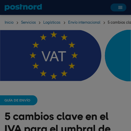
Hoppa över navigering och sök
Inicio
Servicios
Logísticas
Envío internacional
5 cambios cla
GUÍA DE ENVÍO
5 cambios clave en el
IVA para el umbral de