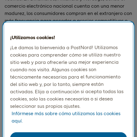
comercio electrónico nacional cuenta con una menor
madurez, los consumidores compran en el extranjero con
más frecuencia para acceder a precios competitivos o
productos no disponibles localmente.
¡Utilizamos cookies!
¡Le damos la bienvenida a PostNord! Utilizamos
cookies para comprender cómo se utiliza nuestro
sitio web y para ofrecerle una mejor experiencia
cuando nos visita. Algunas cookies son
técnicamente necesarias para el funcionamiento
del sitio web y, por lo tanto, siempre están
activadas. Elija a continuación si acepta todas las
cookies, solo las cookies necesarias o si desea
seleccionar sus propios ajustes.
Entre los países nórdicos,
los suecos tienden a ser más
Infórmese más sobre cómo utilizamos las cookies
intraeuropeos en sus compras transfronterizas,
lo cual
aquí.
refleja una fuerte integración con los mercados
europeos cercanos. Alemania es especialmente popular