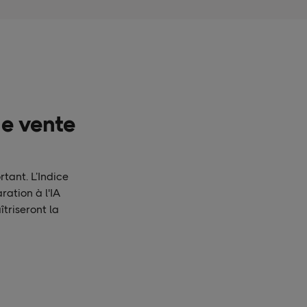
de vente
rtant. L’Indice
ation à l'IA
triseront la