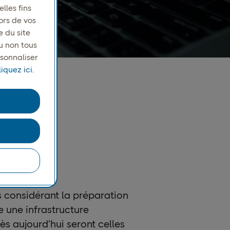
lles fins
ors de vos
e du site
u non tous
rsonnaliser
iquez ici.
 considérant la préparation
 une infrastructure
dès aujourd'hui seront celles