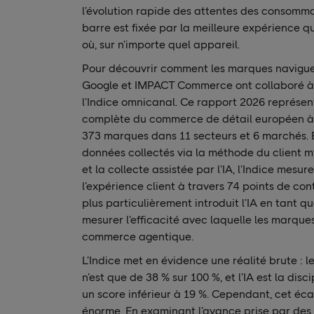
l’évolution rapide des attentes des consomm
barre est fixée par la meilleure expérience qu
où, sur n’importe quel appareil.
Pour découvrir comment les marques navigue
Google et IMPACT Commerce ont collaboré à 
l’Indice omnicanal. Ce rapport 2026 représent
complète du commerce de détail européen à 
373 marques dans 11 secteurs et 6 marchés. E
données collectés via la méthode du client m
et la collecte assistée par l’IA, l’Indice mesu
l’expérience client à travers 74 points de co
plus particulièrement introduit l’IA en tant 
mesurer l’efficacité avec laquelle les marque
commerce agentique.
L’Indice met en évidence une réalité brute :
n’est que de 38 % sur 100 %, et l’IA est la dis
un score inférieur à 19 %. Cependant, cet éc
énorme. En examinant l’avance prise par des