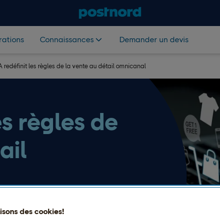
rations
Connaissances
Demander un devis
IA redéfinit les règles de la vente au détail omnicanal
es règles de
ail
e la vente au détail, de la
lisons des cookies!
les produits à la manière dont