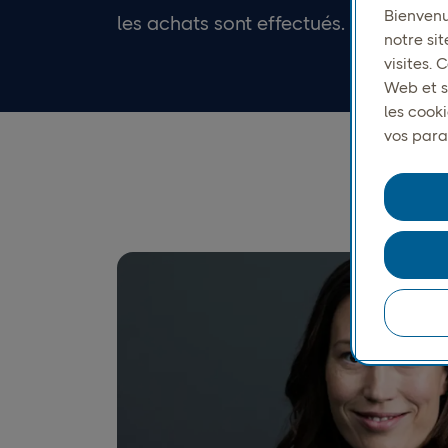
Bienvenu
les achats sont effectués.
notre sit
visites.
Web et s
les cook
vos para