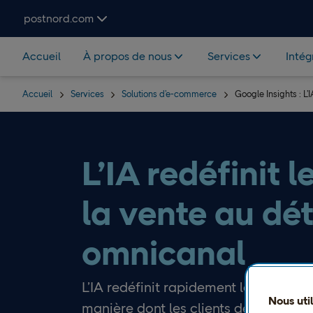
Hoppa över navigering och sök
postnord.com
Accueil
À propos de nous
Services
Intég
Accueil
Services
Solutions d’e-commerce
Google Insights : L’
L’IA redéfinit l
la vente au dét
omnicanal
L’IA redéfinit rapidement les règles d
Nous uti
manière dont les clients découvrent 