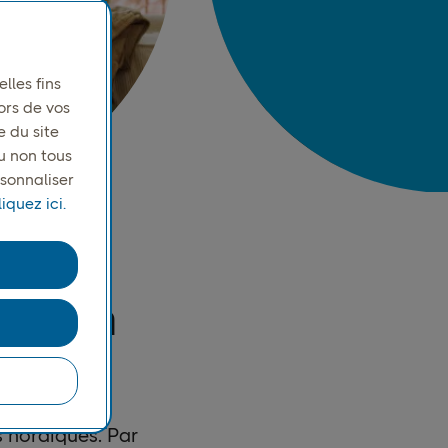
lles fins
ors de vos
e du site
u non tous
rsonnaliser
iquez ici.
plein
 nordiques. Par