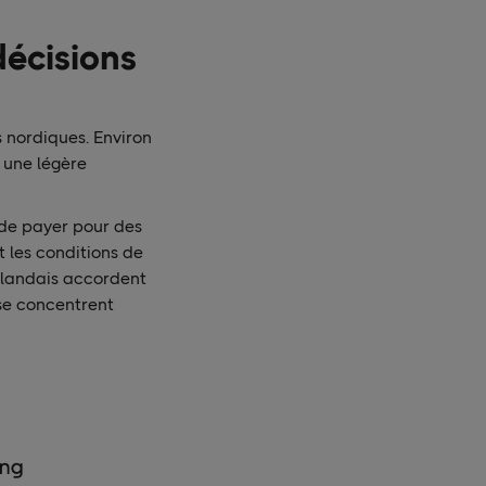
décisions
s nordiques. Environ
, une légère
 de payer pour des
 les conditions de
Finlandais accordent
se concentrent