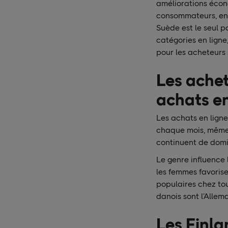
améliorations écon
consommateurs, enco
Suède est le seul p
catégories en ligne
pour les acheteurs 
Les achet
achats en
Les achats en lign
chaque mois, même s
continuent de domi
Le genre influence 
les femmes favorise
populaires chez tou
danois sont l’Allem
Les Finla