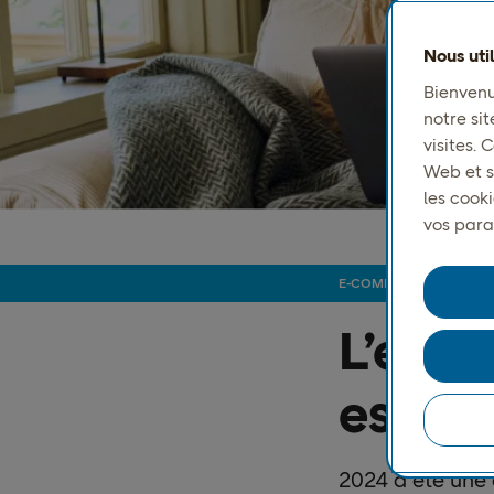
Nous uti
Bienvenu
notre sit
visites.
Web et s
les cook
vos para
E-COMMERCE DANS LES
L’e-c
essor
2024 a été une 