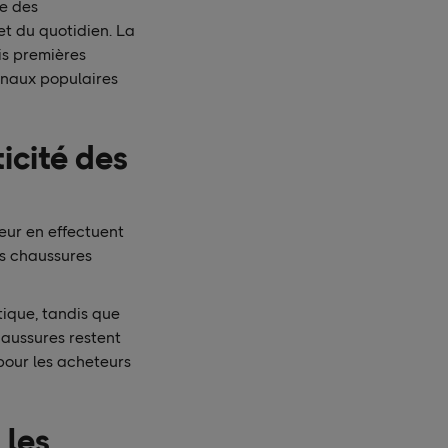
ce des
et du quotidien. La
is premières
ionaux populaires
icité des
ur en effectuent
es chaussures
tique, tandis que
haussures restent
pour les acheteurs
 les