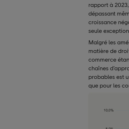
rapport à 2023,
dépassant même
croissance néga
seule exception
Malgré les amél
matière de droi
commerce étant 
chaînes d’appro
probables est u
que pour les c