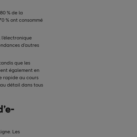
80 % de la
e 70 % ont consommé
 l’électronique
endances d’autres
tandis que les
tent également en
e rapide au cours
au détail dans tous
d’e-
igne. Les