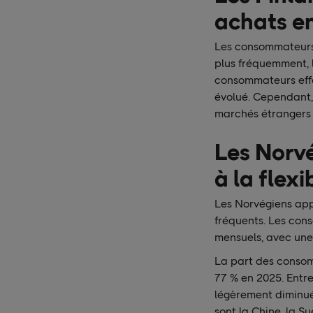
achats en
Les consommateurs f
plus fréquemment, l
consommateurs effe
évolué. Cependant,
marchés étrangers p
Les Norvé
à la flexi
Les Norvégiens appré
fréquents. Les con
mensuels, avec une
La part des consom
77 % en 2025. Entre
légèrement diminué
sont la Chine, la Su