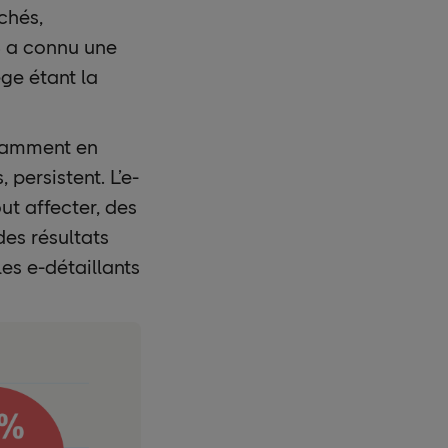
chés,
3 a connu une
ge étant la
otamment en
persistent. L’e-
t affecter, des
es résultats
es e-détaillants