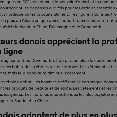
omiques en 2024 ont stimulé le pouvoir d’achat et la confian
urageant les dépenses à la fois pour les articles essentiels 
ays nordique où les produits alimentaires figurent dans les tro
, en plus de l’électronique domestique. Les marchés internat
suédois incluent la Chine, l’Allemagne et le Danemark.
eurs danois apprécient la prat
 ligne
e augmentent au Danemark, où de plus en plus de consommate
i les habitudes globales restent stables. Les vêtements et l
ner, mais leur popularité diminue légèrement.
les choix d’achat. Les hommes préfèrent l’électronique domes
nt les produits de beauté et de santé. Les vêtements et les c
s les genres. Les marchés internationaux les plus populaires 
agne, la Suède et la Chine.
ndais adoptent de plus en plus