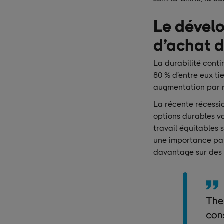
Le dévelo
d’achat 
La durabilité conti
80 % d’entre eux ti
augmentation par r
La récente récessi
options durables va
travail équitables 
une importance par
davantage sur des c