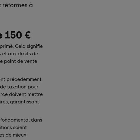
x réformes à
e 150 €
primé. Cela signifie
 et aux droits de
e point de vente
aient précédemment
 de taxation pour
erce doivent mettre
res, garantissant
t fondamental dans
tions soient
les de mieux