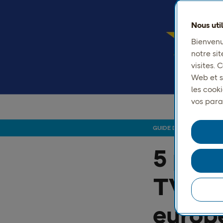
Nous uti
Bienvenu
notre sit
visites.
Web et s
les cook
vos para
GUIDE D’EXPÉDITION
5 prin
TVA po
europ