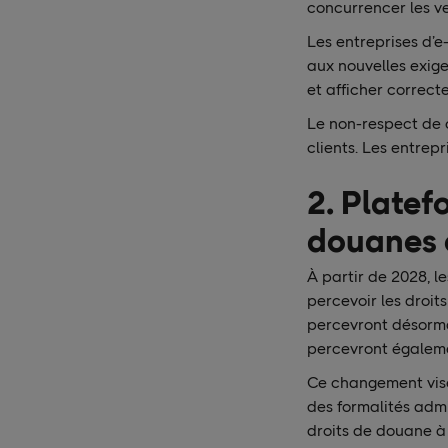
concurrencer les v
Les entreprises d’e
aux nouvelles exige
et afficher correc
Le non-respect de 
clients. Les entrep
2. Platef
douanes 
À partir de 2028, l
percevoir les droit
percevront désormai
percevront égalemen
Ce changement vise
des formalités admi
droits de douane à 