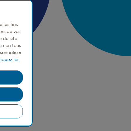
lles fins
ors de vos
e du site
u non tous
rsonnaliser
iquez ici.
s de
ation