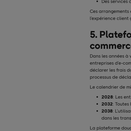
Des services d
Ces arrangements on
l’expérience client 
5. Platef
commerc
Dans les années à v
entreprises d’e-com
déclarer les frais 
processus de déclar
Le calendrier de mi
2028
: Les en
2032
: Toutes
2038
: L’util
dans les trans
La plateforme douan