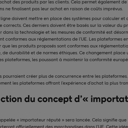
’achat des produits par les clients. Cela permet également de 
s ne finalisent pas leur achat en raison de coûts imprévus.
ligne doivent mettre en place des systèmes pour calculer et a
e corrects. Ces derniers doivent être basés sur la valeur du pr
r dans la technologie et les mesures de conformité est désor
sont conformes aux réglementations de l’UE. Les plateformes en
r que les produits proposés sont conformes aux réglementat
é, de durabilité et de normes éthiques. Ce changement place 
les plateformes, les poussant à maintenir la conformité europ
s pourraient créer plus de concurrence entre les plateformes.
ment les plateformes offrant l’expérience d’achat la plus tra
uction du concept d’« importa
ppelée « importateur réputé » sera lancée. Cela signifie que
orteront officiellement des marchandises dans l’UE. Cette idé