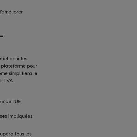
d’améliorer
-
tiel pour les
e plateforme pour
me simplifiera le
de TVA.
e de l’UE.
rises impliquées
oupera tous les