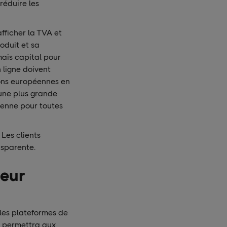
réduire les
fficher la TVA et
oduit et sa
mais capital pour
 ligne doivent
ions européennes en
une plus grande
éenne pour toutes
 Les clients
nsparente.
teur
 les plateformes de
e permettra aux