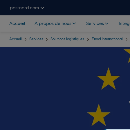
Hoppa över navigering och sök
postnord.com
Accueil
À propos de nous
Services
Intég
Accueil
Services
Solutions logistiques
Envoi international