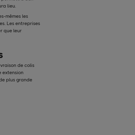
ra lieu.
les-mêmes les
es. Les entreprises
r que leur
s
raison de colis
e extension
 de plus grande