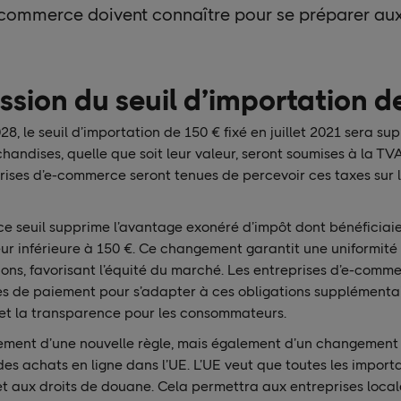
-commerce doivent connaître pour se préparer au
ssion du seuil d’importation d
8, le seuil d’importation de 150 € fixé en juillet 2021 sera sup
handises, quelle que soit leur valeur, seront soumises à la TVA
rises d’e-commerce seront tenues de percevoir ces taxes sur l
ce seuil supprime l’avantage exonéré d’impôt dont bénéfici
eur inférieure à 150 €. Ce changement garantit une uniformité
ions, favorisant l’équité du marché. Les entreprises d’e-comm
mes de paiement pour s’adapter à ces obligations supplémentai
é et la transparence pour les consommateurs.
eulement d’une nouvelle règle, mais également d’un changemen
es achats en ligne dans l’UE. L’UE veut que toutes les importa
et aux droits de douane. Cela permettra aux entreprises loca