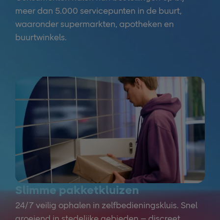
meer dan 5.000 servicepunten in de buurt,
waaronder supermarkten, apotheken en
buurtwinkels.
Slimme pakketkluizen
24/7 veilig ophalen in zelfbedieningskluis. Snel
groeiend in stedelijke gebieden – discreet,