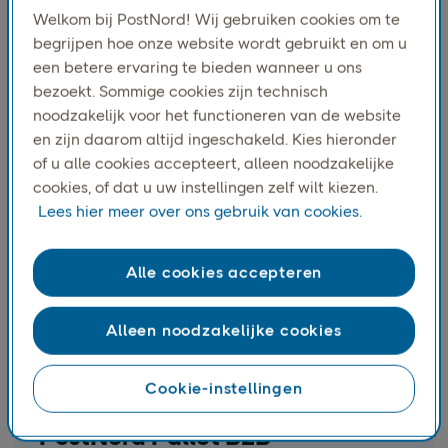
Bied uw klanten de flexibiliteit om pakketten op te
Welkom bij PostNord! Wij gebruiken cookies om te
halen bij lokale servicepunten, supermarkten en
begrijpen hoe onze website wordt gebruikt en om u
slimme pakketautomaten. De belangrijkste factor
een betere ervaring te bieden wanneer u ons
voor Scandinavische klanten – genoemd door 80%
bezoekt. Sommige cookies zijn technisch
als hun belangrijkste overweging bij het afrekenen.
noodzakelijk voor het functioneren van de website
Bezorging buiten huis
en zijn daarom altijd ingeschakeld. Kies hieronder
of u alle cookies accepteert, alleen noodzakelijke
cookies, of dat u uw instellingen zelf wilt kiezen.
Lees hier meer over ons gebruik van cookies.
Alle cookies accepteren
Alleen noodzakelijke cookies
Cookie-instellingen
PostNord Pallet B2B-