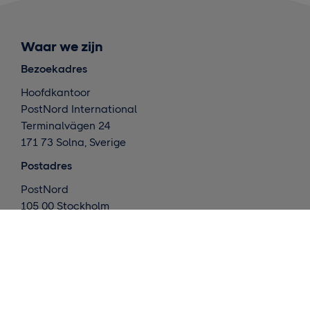
Waar we zijn
Bezoekadres
Hoofdkantoor
PostNord International
Terminalvägen 24
171 73 Solna, Sverige
Postadres
PostNord
105 00 Stockholm
Zweden
Wat doen we ?
Internationale leveringen
Nordic deliveries