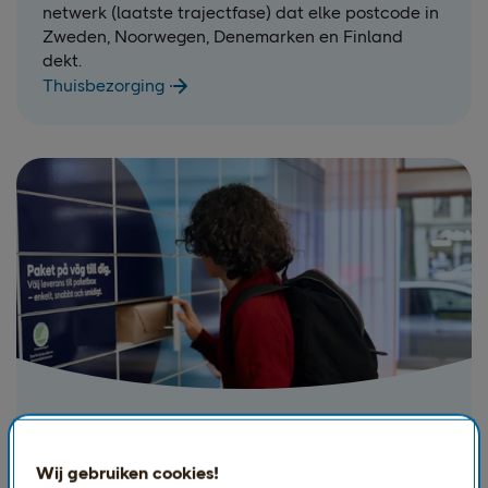
netwerk (laatste trajectfase) dat elke postcode in
Zweden, Noorwegen, Denemarken en Finland
dekt.
Thuisbezorging
Bezorging buiten huis: 19.000+
inzamelpunten
Wij gebruiken cookies!