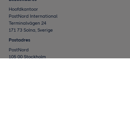
Hoofdkantoor
PostNord International
Terminalvägen 24
171 73 Solna, Sverige
Postadres
PostNord
105 00 Stockholm
Zweden
Wat doen we ?
Internationale leveringen
Nordic deliveries
Magazijn en afhandeling
Inzichten