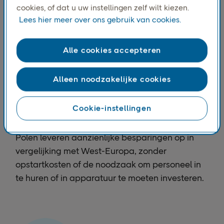
cookies, of dat u uw instellingen zelf wilt kiezen.
Lees hier meer over ons gebruik van cookies.
Alle cookies accepteren
Alleen noodzakelijke cookies
VERLAAG DE VASTE KOSTEN
Lagere exploitatiekosten
Cookie-instellingen
Concurrerende opslag- en arbeidskosten in
Polen leveren aanzienlijke besparingen op in
vergelijking met West-Europa, zonder
opstartkosten of de noodzaak om personeel in
te huren of in apparatuur te moeten investeren.