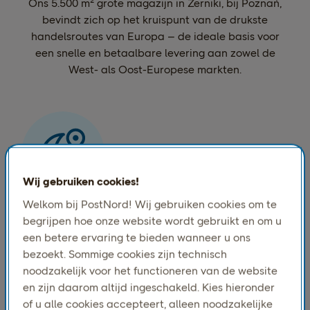
Ons 5.500 m² grote magazijn in Żerniki, bij Poznań,
bevindt zich op het kruispunt van de drukste
handelsroutes van Europa – de ideale basis voor
een snelle en betaalbare levering aan zowel de
West- als Oost-Europese markten.
Wij gebruiken cookies!
HET HART VAN EUROPA
Welkom bij PostNord! Wij gebruiken cookies om te
Centraal-Europese locatie
begrijpen hoe onze website wordt gebruikt en om u
een betere ervaring te bieden wanneer u ons
Żerniki, in de buurt van Poznań, ligt aan een
bezoekt. Sommige cookies zijn technisch
uitstekende logistieke corridor die Duitsland met
noodzakelijk voor het functioneren van de website
het oosten verbindt en ongeëvenaarde toegang
en zijn daarom altijd ingeschakeld. Kies hieronder
biedt tot markten over het hele continent.
of u alle cookies accepteert, alleen noodzakelijke