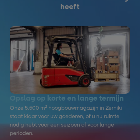
heeft
Opslag op korte en lange termijn
Onze 5.500 m² hoogbouwmagazijn in Żerniki
staat klaar voor uw goederen, of u nu ruimte
nodig hebt voor een seizoen of voor lange
perioden.