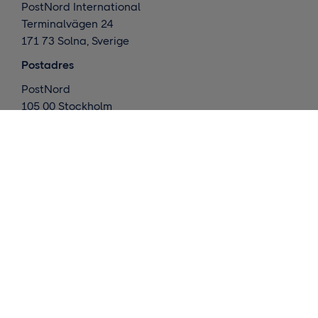
PostNord International
Terminalvägen 24
171 73 Solna, Sverige
Postadres
PostNord
105 00 Stockholm
Zweden
Wat doen we ?
Internationale leveringen
Nordic deliveries
Magazijn en afhandeling
Inzichten
Neemt contact op met ons
Vraag een offerte aan