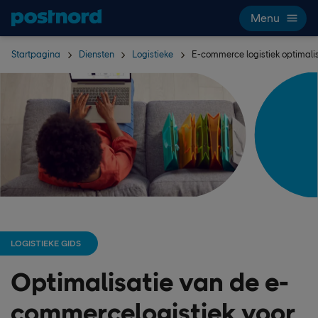
Hoppa över navigering och sök
Menu
Startpagina
Diensten
Logistieke
E-commerce logistiek optimali
LOGISTIEKE GIDS
Optimalisatie van de e-
commercelogistiek voor