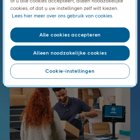
of u alle cookies accepteert, alleen noodzakelijke
cookies, of dat u uw instellingen zelf wilt kiezen.
Elke verzendoptie voor pakketten
Lees hier meer over ons gebruik van cookies.
naar Zweden
Van thuisbezorging tot flexibele ophaal- en
Alle cookies accepteren
pakketopties: u kunt de service kiezen die het beste
past bij uw marges en de verwachtingen van uw
Alleen noodzakelijke cookies
klanten.
Cookie-instellingen