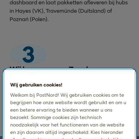
dashboard en laat pakketten afleveren bij hubs
in Hayes (VK), Travemünde (Duitsland) of
Poznań (Polen).
Wij leveren naar Zweden
PostNord beheert de volledige route, transit,
Wij gebruiken cookies!
douane-inklaring bij aankomst en levering op
Welkom bij PostNord! Wij gebruiken cookies om te
de laatste kilometer naar de deur of het lokale
begrijpen hoe onze website wordt gebruikt en om u
afhaalpunt van uw klant.
een betere ervaring te bieden wanneer u ons
bezoekt. Sommige cookies zijn technisch
noodzakelijk voor het functioneren van de website
en zijn daarom altijd ingeschakeld. Kies hieronder