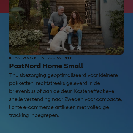
IDEAAL VOOR KLEINE VOORWERPEN
PostNord Home Small
Thuisbezorging geoptimaliseerd voor kleinere
pakketten, rechtstreeks geleverd in de
brievenbus of aan de deur. Kosteneffectieve
snelle verzending naar Zweden voor compacte,
lichte e-commerce artikelen met volledige
tracking inbegrepen.