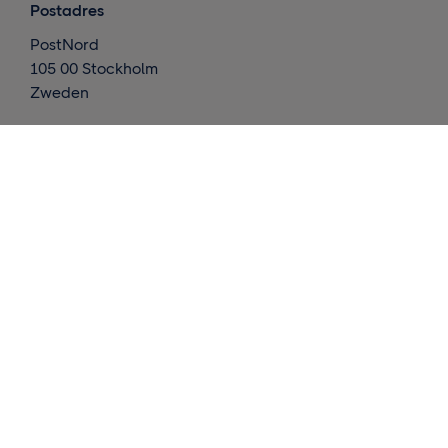
Postadres
PostNord
105 00 Stockholm
Zweden
Wat doen we ?
Internationale leveringen
Nordic deliveries
Magazijn en afhandeling
Inzichten
Neemt contact op met ons
Vraag een offerte aan
Instrumenten
Self-Service Tool