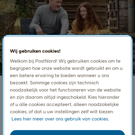
Wij gebruiken cookies!
Welkom bij PostNord! Wij gebruiken cookies om te
begrijpen hoe onze website wordt gebruikt en om u
een betere ervaring te bieden wanneer u ons
bezoekt. Sommige cookies zijn technisch
noodzakelijk voor het functioneren van de website
en zijn daarom altijd ingeschakeld. Kies hieronder
Kleine pakketten verzenden naar
of u alle cookies accepteert, alleen noodzakelijke
Zweden en Noorwegen
cookies, of dat u uw instellingen zelf wilt kiezen.
PostNord Home Small is ontworpen voor lichte e-
Lees hier meer over ons gebruik van cookies.
commercezendingen tot 3 kg en biedt een
eenvoudige manier om consumenten in Zweden en