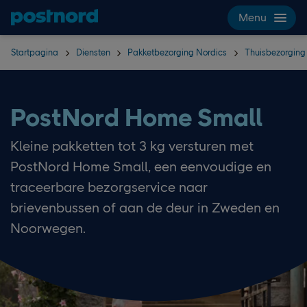
Hoppa över navigering och sök
Menu
Startpagina
Diensten
Pakketbezorging Nordics
Thuisbezorging
PostNord Home Small
Kleine pakketten tot 3 kg versturen met
PostNord Home Small, een eenvoudige en
traceerbare bezorgservice naar
brievenbussen of aan de deur in Zweden en
Noorwegen.