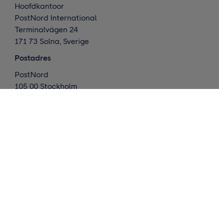
Hoofdkantoor
PostNord International
Terminalvägen 24
171 73 Solna, Sverige
Postadres
PostNord
105 00 Stockholm
Zweden
Wat doen we ?
Internationale leveringen
Nordic deliveries
Magazijn en afhandeling
Inzichten
Neemt contact op met ons