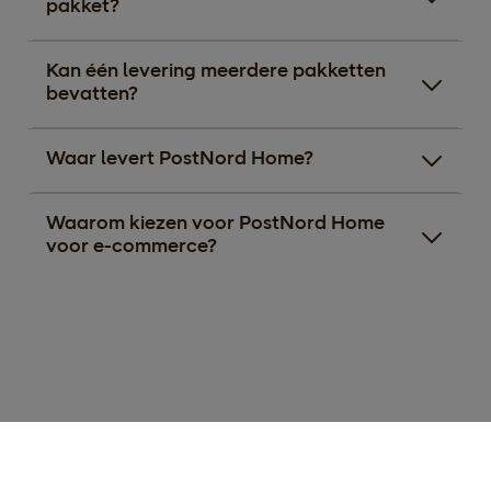
pakket?
Kan één levering meerdere pakketten
bevatten?
Waar levert PostNord Home?
Waarom kiezen voor PostNord Home
voor e-commerce?