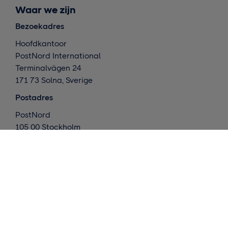
Waar we zijn
Bezoekadres
Hoofdkantoor
PostNord International
Terminalvägen 24
171 73 Solna, Sverige
Postadres
PostNord
105 00 Stockholm
Zweden
Wat doen we ?
Internationale leveringen
Nordic deliveries
Magazijn en afhandeling