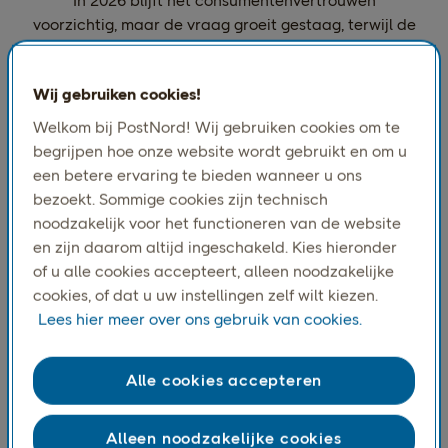
In 2026 blijft het consumentenvertrouwen
voorzichtig, maar de vraag groeit gestaag, terwijl de
online detailhandel verder uitbreidt in een sterk
prijsgevoelige en onzekere marktomgeving.
Wij gebruiken cookies!
Welkom bij PostNord! Wij gebruiken cookies om te
Meest gebruikelijke
begrijpen hoe onze website wordt gebruikt en om u
bezorgmethode (%)
een betere ervaring te bieden wanneer u ons
bezoekt. Sommige cookies zijn technisch
noodzakelijk voor het functioneren van de website
en zijn daarom altijd ingeschakeld. Kies hieronder
of u alle cookies accepteert, alleen noodzakelijke
cookies, of dat u uw instellingen zelf wilt kiezen.
Lees hier meer over ons gebruik van cookies.
Alle cookies accepteren
Alleen noodzakelijke cookies