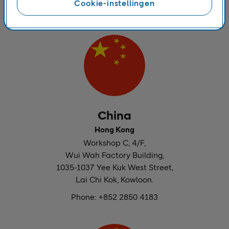
Cookie-instellingen
gelegen over de hele wereld om u beter van dienst te
zijn.
China
Hong Kong
Workshop C, 4/F,
Wui Wah Factory Building,
1035-1037 Yee Kuk West Street,
Lai Chi Kok, Kowloon.
Phone: +852 2850 4183