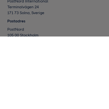
PostNord International
Terminalvägen 24
171 73 Solna, Sverige
Postadres
PostNord
105 00 Stockholm
Zweden
Wat doen we ?
Internationale leveringen
Nordic deliveries
Magazijn en afhandeling
Inzichten
Neemt contact op met ons
Vraag een offerte aan