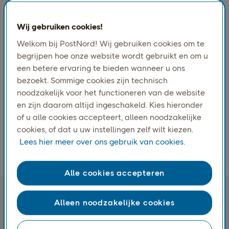
leveringsexperts, slagen we erin aanzienlijke groei
voor uw bedrijf te stimuleren.
Wij gebruiken cookies!
Welkom bij PostNord! Wij gebruiken cookies om te
begrijpen hoe onze website wordt gebruikt en om u
een betere ervaring te bieden wanneer u ons
bezoekt. Sommige cookies zijn technisch
noodzakelijk voor het functioneren van de website
en zijn daarom altijd ingeschakeld. Kies hieronder
of u alle cookies accepteert, alleen noodzakelijke
cookies, of dat u uw instellingen zelf wilt kiezen.
Lees hier meer over ons gebruik van cookies.
Alle cookies accepteren
Internationale vestigingen
Alleen noodzakelijke cookies
Ontdek onze internationale kantoren – strategisch