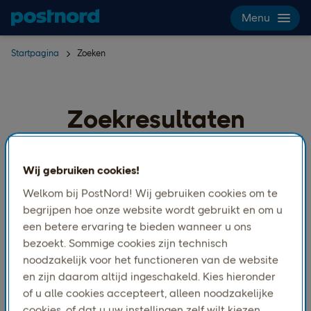
Hoppa över navigering och sök
Menu
Startpagina
Zoeken
Zoekresultaten
Wij gebruiken cookies!
Welkom bij PostNord! Wij gebruiken cookies om te
begrijpen hoe onze website wordt gebruikt en om u
een betere ervaring te bieden wanneer u ons
bezoekt. Sommige cookies zijn technisch
noodzakelijk voor het functioneren van de website
en zijn daarom altijd ingeschakeld. Kies hieronder
of u alle cookies accepteert, alleen noodzakelijke
cookies, of dat u uw instellingen zelf wilt kiezen.
Alle
Pagina's
Documenten