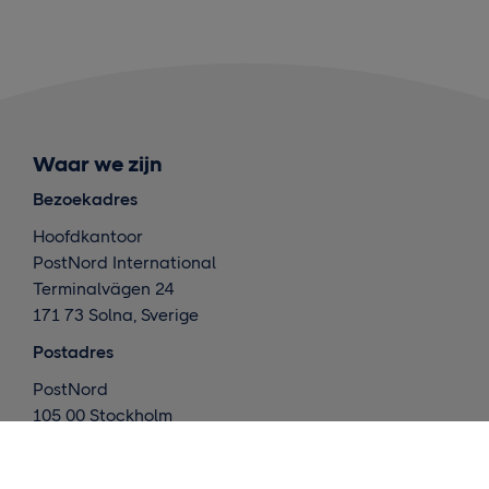
Waar we zijn
Bezoekadres
Hoofdkantoor
PostNord International
Terminalvägen 24
171 73 Solna, Sverige
Postadres
PostNord
105 00 Stockholm
Zweden