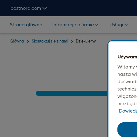
Hoppa över navigering och sök
postnord.com
Strona główna
Informacje o firmie
Usługi
Główna
Skontaktuj się z nami
Dziękujemy
Używamy
Witamy w
P
nasza wi
doświadc
technicz
włączone.
niezbędn
Dowiedz 