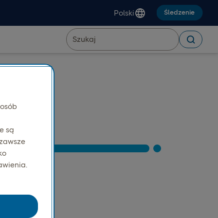
Polski
Śledzenie
posób
wą
e są
 zawsze
ko
awienia.