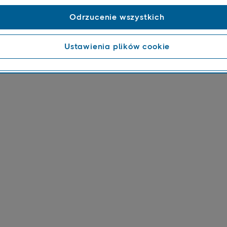
Dziękujemy za wiadomość!
Odrzucenie wszystkich
 skontaktuje się z Tobą jeden z naszych ekspertów ds. logist
Ustawienia plików cookie