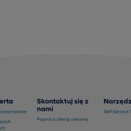
erta
Skontaktuj się z
Narzędz
nami
dzynarodowe
Self-Service 
Poproś o ofertę cenową
ajach
ich