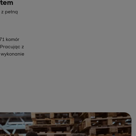
stem
 z pełną
171 komór
 Pracując z
a wykonanie