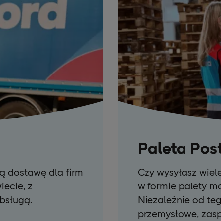
Paleta Pos
ą dostawę dla firm
Czy wysyłasz wiel
iecie, z
w formie palety m
bsługą.
Niezależnie od teg
przemysłowe, zasp