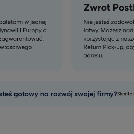
Zwrot Pos
paletami w jednej
Nie jesteś zadowo
ynawii i Europy o
łatwy. Możesz nad
y zagwarantować,
korzystając z nasz
 właściwego
Return Pick-up, a
adresu.
steś gotowy na rozwój swojej firmy?
Skontak