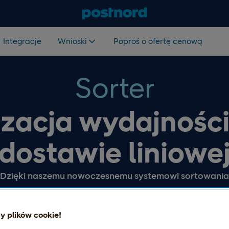
Integracje
Wnioski
Poproś o ofertę cenową
Sorter
zacja wydajności
dostawie liniowe
Dzięki naszemu nowoczesnemu systemowi sortowania
 plików cookie!