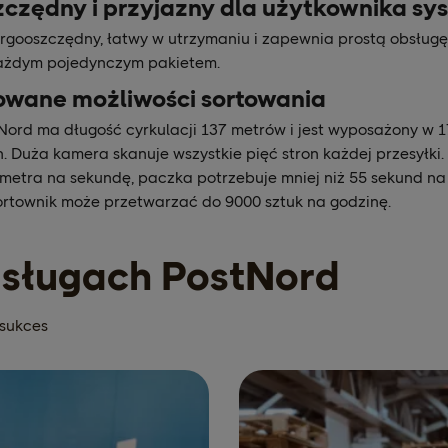
czędny i przyjazny dla użytkownika sy
ergooszczędny, łatwy w utrzymaniu i zapewnia prostą obsługę
każdym pojedynczym pakietem.
wane możliwości sortowania
Nord ma długość cyrkulacji 137 metrów i jest wyposażony w 
. Duża kamera skanuje wszystkie pięć stron każdej przesyłki.
 metra na sekundę, paczka potrzebuje mniej niż 55 sekund n
Sortownik może przetwarzać do 9000 sztuk na godzinę.
 usługach PostNord
 sukces