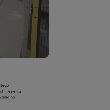
atego
 i jesienią
wania na