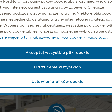
 PostNord! Używamy plików cookie, aby zrozumieć, w jaki s
tryna internetowa jest używana i aby zapewnić Ci lepsze
zenia podczas wizyty na naszej witrynie. Niektóre pliki cooki
k poprzecznotaśmowy G
nie niezbędne do działania witryny internetowej i dlatego są
 Wybierz poniżej, jeśli akceptujesz wszystkie pliki cookie, tyl
e pliki cookie lub jeśli chcesz samodzielnie wybrać swoje ust
odporny na awarie system sortowania o niezrównanej precyzji
się więcej o tym, jak używamy plików cookie, klikając tutaj.
wydajności sortowania, niezależnie od rodzaju przesyłki.
Akceptuj wszystkie pliki cookie
Odrzucenie wszystkich
Ustawienia plików cookie