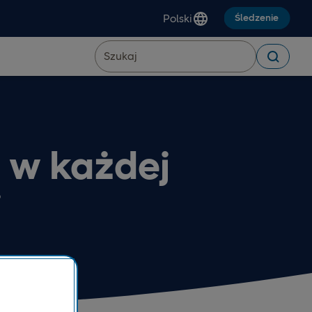
Polski
Śledzenie
 w każdej
j