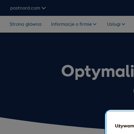
Hoppa över navigering och sök
postnord.com
Strona główna
Informacje o firmie
Usługi
Optymali
Używamy