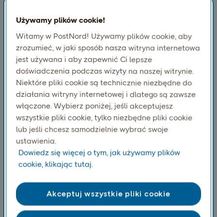
wartości, nie ma żadnego minimalnego progu dla
podatku VAT od importu. Dotyczy to wszystkich
Używamy plików cookie!
międzynarodowych przesyłek do Norwegii, niezależnie
Witamy w PostNord! Używamy plików cookie, aby
od tego, czy nadajesz paczkę do Norwegii z Polski,
zrozumieć, w jaki sposób nasza witryna internetowa
Niemiec, Szwecji, Wielkiej Brytanii czy innego kraju.
jest używana i aby zapewnić Ci lepsze
Sposób rozliczania podatku VAT decyduje o tym, jak
doświadczenia podczas wizyty na naszej witrynie.
Twoi norwescy klienci odebiorą dostawę. Dwa główne
Niektóre pliki cookie są technicznie niezbędne do
podejścia to:
działania witryny internetowej i dlatego są zawsze
DDP (Delivered Duty Paid) przez VOEC
—
włączone. Wybierz poniżej, jeśli akceptujesz
pobierasz i odprowadzasz norweski VAT przy kasie.
wszystkie pliki cookie, tylko niezbędne pliki cookie
Klienci otrzymują paczkę bez żadnych
lub jeśli chcesz samodzielnie wybrać swoje
dodatkowych opłat.
ustawienia.
DDU (Delivered Duty Unpaid)
— klient płaci VAT i
Dowiedz się więcej o tym, jak używamy plików
opłaty celne przed odbiorem lub przy dostawie.
cookie, klikając tutaj.
Powoduje to tarcia i często zwiększa liczbę
zwrotów.
Akceptuj wszystkie pliki cookie
Dla większości firm skupionych na dostawie paczek do
Norwegii dla konsumentów, VOEC jest zalecanym