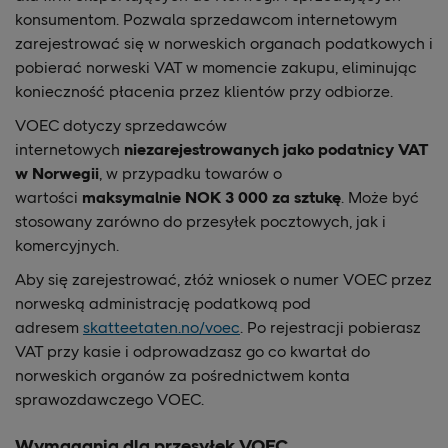
konsumentom. Pozwala sprzedawcom internetowym
zarejestrować się w norweskich organach podatkowych i
pobierać norweski VAT w momencie zakupu, eliminując
konieczność płacenia przez klientów przy odbiorze.
VOEC dotyczy sprzedawców
internetowych
niezarejestrowanych jako podatnicy VAT
w Norwegii
, w przypadku towarów o
wartości
maksymalnie NOK 3 000 za sztukę
. Może być
stosowany zarówno do przesyłek pocztowych, jak i
komercyjnych.
Aby się zarejestrować, złóż wniosek o numer VOEC przez
norweską administrację podatkową pod
adresem
skatteetaten.no/voec
. Po rejestracji pobierasz
VAT przy kasie i odprowadzasz go co kwartał do
norweskich organów za pośrednictwem konta
sprawozdawczego VOEC.
Wymagania dla przesyłek VOEC