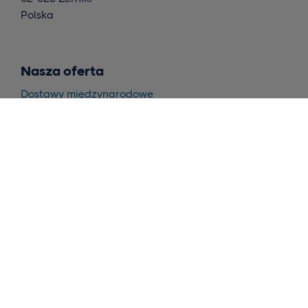
Polska
Nasza oferta
Dostawy międzynarodowe
Dostawy w krajach skandynawskich
Magazynowanie i realizacja
Wnioski
Skontaktuj się z nami
Poproś o ofertę cenową
Narzędzia
Self-Service Tool