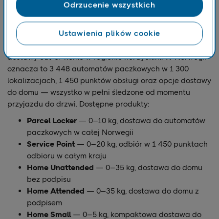
Odrzucenie wszystkich
rozwiązaniem.
Produkty dostawcze PostNord dla Norwegii
Ustawienia plików cookie
PostNord prowadzi najbardziej rozbudowaną sieć
dostawy out-of-home w regionie nordyckim. W Norwegii
oznacza to 3 448 automatów paczkowych w 1 300
lokalizacjach, 1 450 punktów obsługi oraz opcje dostawy
do domu — wszystko w pełni śledzone od momentu
przyjazdu do drzwi. Dostępne produkty:
Parcel Locker
— 0–10 kg, dostawa do automatów
paczkowych w całej Norwegii
Service Point
— 0–20 kg, odbiór w 1 450 punktach
odbioru w całym kraju
Home Unattended
— 0–35 kg, dostawa do domu
bez podpisu
Home Attended
— 0–35 kg, dostawa do domu z
podpisem
Home Small
— 0–5 kg, kompaktowa dostawa do