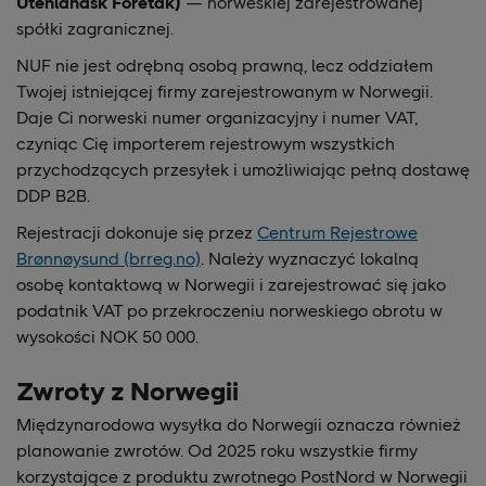
Utenlandsk Foretak)
— norweskiej zarejestrowanej
spółki zagranicznej.
NUF nie jest odrębną osobą prawną, lecz oddziałem
Twojej istniejącej firmy zarejestrowanym w Norwegii.
Daje Ci norweski numer organizacyjny i numer VAT,
czyniąc Cię importerem rejestrowym wszystkich
przychodzących przesyłek i umożliwiając pełną dostawę
DDP B2B.
Rejestracji dokonuje się przez
Centrum Rejestrowe
Brønnøysund (brreg.no)
. Należy wyznaczyć lokalną
osobę kontaktową w Norwegii i zarejestrować się jako
podatnik VAT po przekroczeniu norweskiego obrotu w
wysokości NOK 50 000.
Zwroty z Norwegii
Międzynarodowa wysyłka do Norwegii oznacza również
planowanie zwrotów. Od 2025 roku wszystkie firmy
korzystające z produktu zwrotnego PostNord w Norwegii