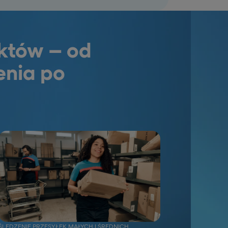
któw – od
enia po
ŚLEDZENIE PRZESYŁEK MAŁYCH I ŚREDNICH