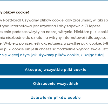
całym świecie.
 plików cookie!
 PostNord! Używamy plików cookie, aby zrozumieć, w jaki s
tryna internetowa jest używana i aby zapewnić Ci lepsze
zenia podczas wizyty na naszej witrynie. Niektóre pliki cooki
nie niezbędne do działania witryny internetowej i dlatego są
 Wybierz poniżej, jeśli akceptujesz wszystkie pliki cookie, tyl
y zasięg dzięki skandy
e pliki cookie lub jeśli chcesz samodzielnie wybrać swoje ust
się więcej o tym, jak używamy plików cookie, klikając tutaj.
wiedzy specjalistycznej
Akceptuj wszystkie pliki cookie
uje wszystkie główne rynki, łącząc globalne sieci pocztowe
 handlowymi w celu zapewnienia niezawodności na dużą ska
wysyłka wymaga partnera, który zna lokalne przepisy celn
Odrzucenie wszystkich
każdym rynku docelowym.
Ustawienia plików cookie