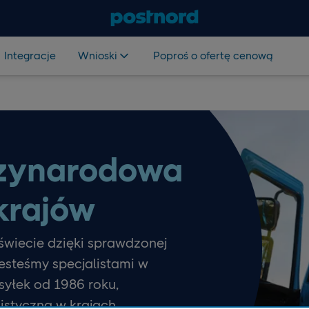
Integracje
Wnioski
Poproś o ofertę cenową
zynarodowa
krajów
świecie dzięki sprawdzonej
esteśmy specjalistami w
esyłek od 1986 roku,
istyczną w krajach