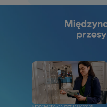
Międzyna
przesy
MIĘDZYNARODOWE ŚLEDZENIE PACZEK OD