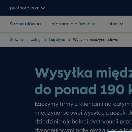
Hoppa över navigering och sök
postnord.com
Strona główna
Informacje o firmie
Usługi
Główna
Usługi
Logistyka
Wysyłka międzynarodowa
Wysyłka międ
do ponad 190 
Łączymy firmy z klientami na całym 
międzynarodowej wysyłce paczek. J
dziedzinie globalnej dystrybucji prz
dysponującymi największą siecią log