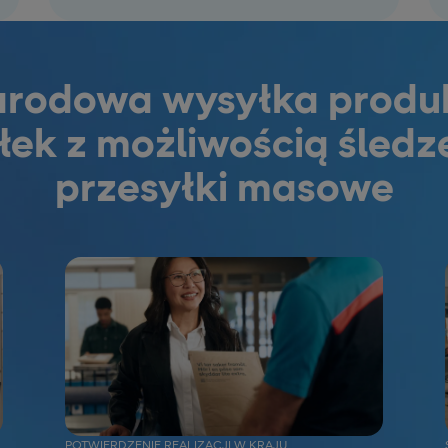
rodowa wysyłka produ
łek z możliwością śledz
przesyłki masowe
POTWIERDZENIE REALIZACJI W KRAJU