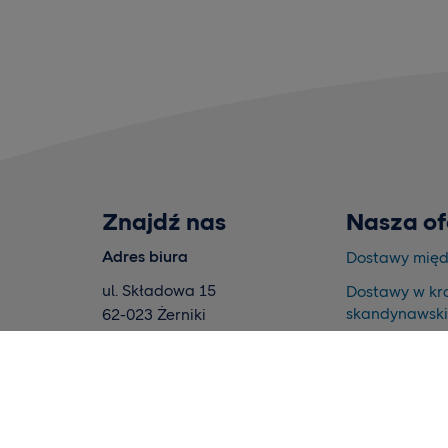
Znajdź nas
Nasza of
Adres biura
Dostawy mię
ul. Składowa 15
Dostawy w kr
skandynawsk
62-023 Żerniki
Polska
Magazynowan
realizacja
Wnioski