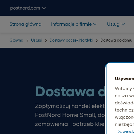
Hoppa över navigering och sök
postnord.com
Strona główna
Informacje o firmie
Usługi
Główna
Usługi
Dostawy paczek Nordyki
Dostawa do domu
Używamy
Dostawa do d
Witamy w
nasza wi
doświadc
Zoptymalizuj handel elektroniczny d
technicz
PostNord Home Small, dostosowując
włączone.
zamówienia i potrzeb klienta.
niezbędn
Dowiedz 