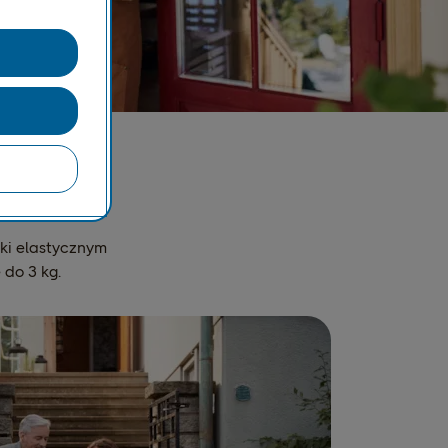
domu
ki elastycznym
 do 3 kg.