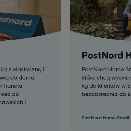
PostNord 
kg z elastyczną i
PostNord Home Sma
tawą do domu
które chcą wysyła
rm handlu
kg do klientów w S
rzeć do
bezpośrednio do s
awskich i
PostNord Home Small