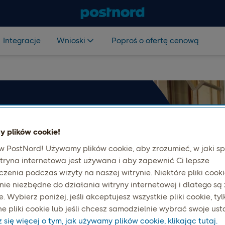
Integracje
Wnioski
Poproś o ofertę cenową
 plików cookie!
omu
 PostNord! Używamy plików cookie, aby zrozumieć, w jaki s
tryna internetowa jest używana i aby zapewnić Ci lepsze
zenia podczas wizyty na naszej witrynie. Niektóre pliki cooki
zięki PostNord Home i
nie niezbędne do działania witryny internetowej i dlatego są
 dostawę do każdej wielkości
 Wybierz poniżej, jeśli akceptujesz wszystkie pliki cookie, tyl
e pliki cookie lub jeśli chcesz samodzielnie wybrać swoje ust
się więcej o tym, jak używamy plików cookie, klikając tutaj.