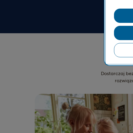
Dos
Dostarczaj be
rozwiąza