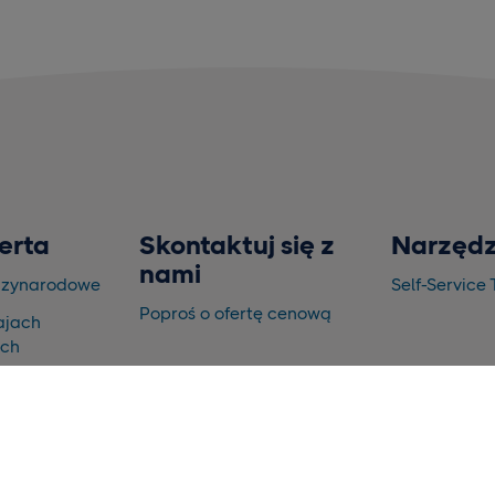
erta
Skontaktuj się z
Narzędz
nami
dzynarodowe
Self-Service 
Poproś o ofertę cenową
ajach
ich
ie i