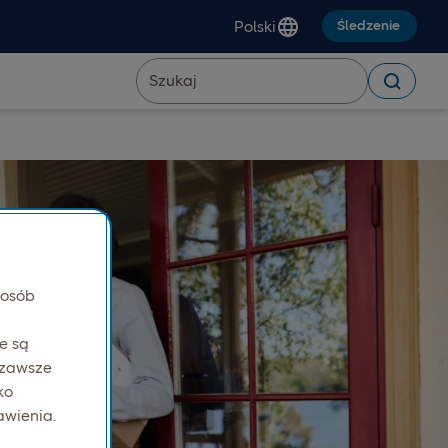
Polski
Śledzenie
posób
e są
 zawsze
ko
awienia.