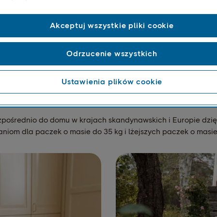
Akceptuj wszystkie pliki cookie
Odrzucenie wszystkich
Ustawienia plików cookie
tawa bezpośrednio do 
zpośrednio do domu w krajach skandynawskich i Europie dzię
niom dla paczek o masie do 35 kg i lżejszych paczek o masie