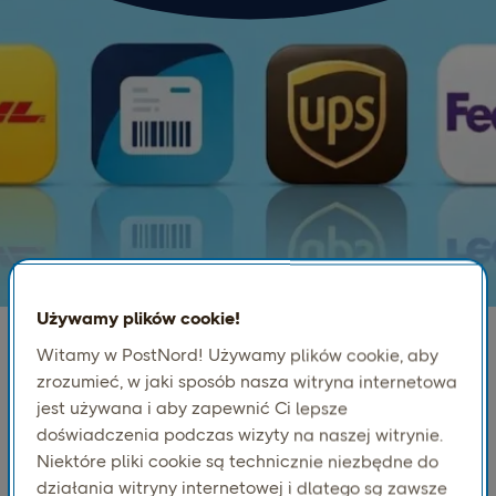
Używamy plików cookie!
Witamy w PostNord! Używamy plików cookie, aby
zrozumieć, w jaki sposób nasza witryna internetowa
Łatwa wysyłka wieloma
jest używana i aby zapewnić Ci lepsze
przewoźnikami
doświadczenia podczas wizyty na naszej witrynie.
Uprość swoje operacje wysyłkowe dzięki platformom
Niektóre pliki cookie są technicznie niezbędne do
dla wielu przewoźników, które umożliwiają dodanie
działania witryny internetowej i dlatego są zawsze