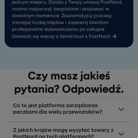
jednym miejscu. Działa z Twoją umową PostNord,
można rozpocząć bezpłatnie i anulować w
dowolnym momencie. Zautomatyzuj procesy,
zmniejsz liczbę błędów i zapewnij klientom
profesjonalne doświadczenia po zakupie.
Dowiedz się więcej o Sendcloud x PostNord
Czy masz jakieś
pytania? Odpowiedź.
Co to jest platforma zarządzania
paczkami dla wielu przewoźników?
Z jakich krajów mogę wysyłać towary z
PostNord na tych platformach?