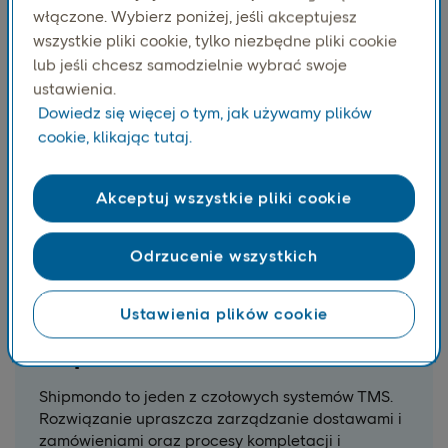
PostNord i innych przewoźników. Zarządzaj
włączone. Wybierz poniżej, jeśli akceptujesz
rezerwacjami, etykietami i śledzeniem wszystkich
wszystkie pliki cookie, tylko niezbędne pliki cookie
dostaw w jednym miejscu.
lub jeśli chcesz samodzielnie wybrać swoje
ustawienia.
Dowiedz się więcej o tym, jak używamy plików
cookie, klikając tutaj.
Akceptuj wszystkie pliki cookie
Odrzucenie wszystkich
Ustawienia plików cookie
Shipmondo
Shipmondo to jeden z czołowych systemów TMS.
Rozwiązanie upraszcza zarządzanie dostawami i
zamówieniami oraz procesy kompletacji i