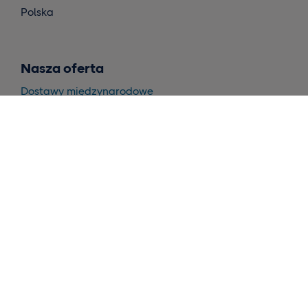
Polska
Nasza oferta
Dostawy międzynarodowe
Dostawy w krajach skandynawskich
Magazynowanie i realizacja
Wnioski
Skontaktuj się z nami
Poproś o ofertę cenową
Narzędzia
Self-Service Tool