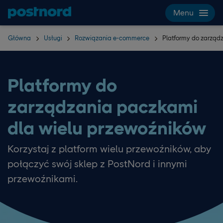
Hoppa över navigering och sök
Menu
Główna
Usługi
Rozwiązania e-commerce
Platformy do zarząd
Platformy do
zarządzania paczkami
dla wielu przewoźników
Korzystaj z platform wielu przewoźników, aby
połączyć swój sklep z PostNord i innymi
przewoźnikami.