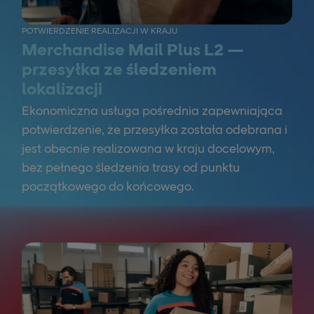
POTWIERDZENIE REALIZACJI W KRAJU
Merchandise Mail Plus L2 —
przesyłka ze śledzeniem
lokalizacji
Ekonomiczna usługa pośrednia zapewniająca
potwierdzenie, że przesyłka została odebrana i
jest obecnie realizowana w kraju docelowym,
bez pełnego śledzenia trasy od punktu
początkowego do końcowego.