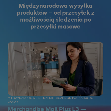
Międzynarodowa wysyłka
produktów – od przesyłek z
możliwością śledzenia po
przesyłki masowe
MIĘDZYNARODOWE ŚLEDZENIE PACZEK OD POCZĄTKU DO
KOŃCA
Merchandise Mail Plus L3 —