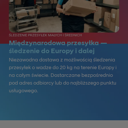
ŚLEDZENIE PRZESYŁEK MAŁYCH I ŚREDNICH
Międzynarodowa przesyłka —
śledzenie do Europy i dalej
Niezawodna dostawa z możliwością śledzenia
przesyłek o wadze do 20 kg na terenie Europy i
na całym świecie. Dostarczane bezpośrednio
pod adres odbiorcy lub do najbliższego punktu
usługowego.