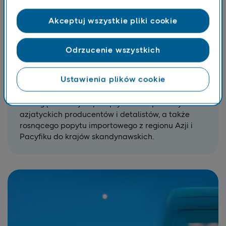
Akceptuj wszystkie pliki cookie
Odrzucenie wszystkich
Region Azji i Pacyfiku
Ustawienia plików cookie
Strategicznie zlokalizowane biura w Hongkongu,
Szanghaju, Shenzhen i Singapurze umożliwiają
obsługę znacznych przepływów eksportowych od
azjatyckich producentów i detalistów, a także
rosnącego popytu importowego z regionu Azji i
Pacyfiku do krajów skandynawskich.