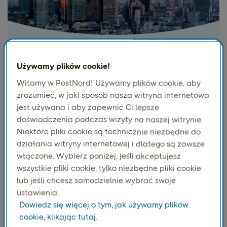
Europa
Używamy plików cookie!
Kompleksowy zasięg na wszystkich rynkach
Witamy w PostNord! Używamy plików cookie, aby
europejskich UE i spoza UE, ze szczególnie
zrozumieć, w jaki sposób nasza witryna internetowa
szybkim przejazdem do i z Niemiec, Wielkiej
Brytanii, Holandii i Polski. Preferowany partner w
jest używana i aby zapewnić Ci lepsze
zakresie importu towarów do Skandynawii z
doświadczenia podczas wizyty na naszej witrynie.
Europy w ramach handlu elektronicznego.
Niektóre pliki cookie są technicznie niezbędne do
działania witryny internetowej i dlatego są zawsze
włączone. Wybierz poniżej, jeśli akceptujesz
wszystkie pliki cookie, tylko niezbędne pliki cookie
lub jeśli chcesz samodzielnie wybrać swoje
ustawienia.
Dowiedz się więcej o tym, jak używamy plików
cookie, klikając tutaj.