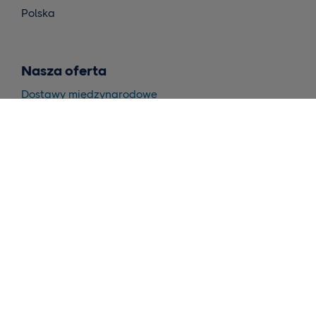
Polska
Nasza oferta
Dostawy międzynarodowe
Dostawy w krajach skandynawskich
Magazynowanie i realizacja
Wnioski
Skontaktuj się z nami
Poproś o ofertę cenową
Narzędzia
Self-Service Tool