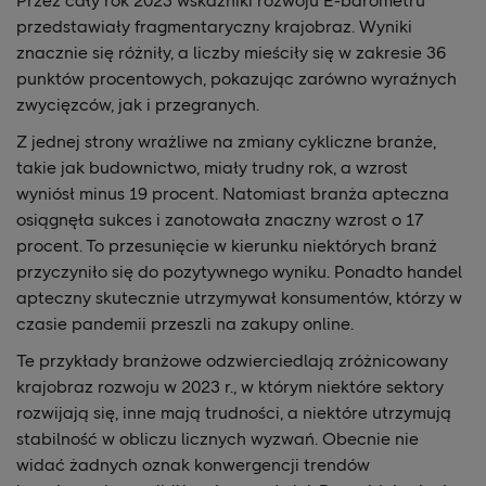
Przez cały rok 2023 wskaźniki rozwoju E-barometru
przedstawiały fragmentaryczny krajobraz. Wyniki
znacznie się różniły, a liczby mieściły się w zakresie 36
punktów procentowych, pokazując zarówno wyraźnych
zwycięzców, jak i przegranych.
Z jednej strony wrażliwe na zmiany cykliczne branże,
takie jak budownictwo, miały trudny rok, a wzrost
wyniósł minus 19 procent. Natomiast branża apteczna
osiągnęła sukces i zanotowała znaczny wzrost o 17
procent. To przesunięcie w kierunku niektórych branż
przyczyniło się do pozytywnego wyniku. Ponadto handel
apteczny skutecznie utrzymywał konsumentów, którzy w
czasie pandemii przeszli na zakupy online.
Te przykłady branżowe odzwierciedlają zróżnicowany
krajobraz rozwoju w 2023 r., w którym niektóre sektory
rozwijają się, inne mają trudności, a niektóre utrzymują
stabilność w obliczu licznych wyzwań. Obecnie nie
widać żadnych oznak konwergencji trendów