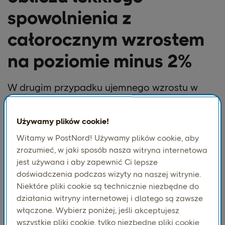
spowolnienia z
całorocznym wzrostem
na poziomie minus 2%
W drugim przypadku ujemnego wzrostu w
historii E-barometru, handel elektroniczny
odnotował niewielki spadek, a całoroczny
Używamy plików cookie!
rozwój wyniósł minus 2% w 2023 roku.
Witamy w PostNord! Używamy plików cookie, aby
Chociaż jest to lepszy wynik niż spadek o 7%
zrozumieć, w jaki sposób nasza witryna internetowa
w 2022 r., nadal wskazuje na trudny rok dla
jest używana i aby zapewnić Ci lepsze
doświadczenia podczas wizyty na naszej witrynie.
handlu internetowego.
Niektóre pliki cookie są technicznie niezbędne do
działania witryny internetowej i dlatego są zawsze
Biorąc to pod uwagę, pomiędzy poszczególnymi
włączone. Wybierz poniżej, jeśli akceptujesz
branżami istnieją znaczne rozbieżności. Rozbieżności
wszystkie pliki cookie, tylko niezbędne pliki cookie