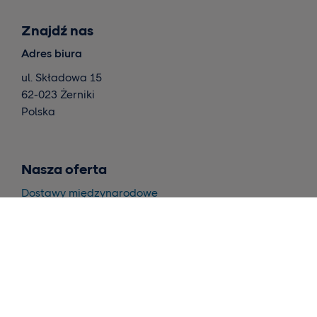
Znajdź nas
Adres biura
ul. Składowa 15
62-023 Żerniki
Polska
Nasza oferta
Dostawy międzynarodowe
Dostawy w krajach skandynawskich
Magazynowanie i realizacja
Wnioski
Skontaktuj się z nami