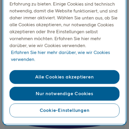
Versanddienstleistern leicht
Erfahrung zu bieten. Einige Cookies sind technisch
gemacht
notwendig, damit die Website funktioniert, und sind
daher immer aktiviert. Wählen Sie unten aus, ob Sie
Vereinfachen Sie Ihre Versandabläufe mit
alle Cookies akzeptieren, nur notwendige Cookies
Plattformen für mehrere Versanddienstleister, mit
akzeptieren oder Ihre Einstellungen selbst
denen Sie PostNord und andere
vornehmen möchten. Erfahren Sie hier mehr
Versanddienstleister hinzufügen können. Verwalten
darüber, wie wir Cookies verwenden.
Sie Buchungen, Etiketten und Sendungsverfolgung
Erfahren Sie hier mehr darüber, wie wir Cookies
für alle Ihre Lieferungen an einem Ort.
verwenden.
Alle Cookies akzeptieren
Nur notwendige Cookies
Cookie-Einstellungen