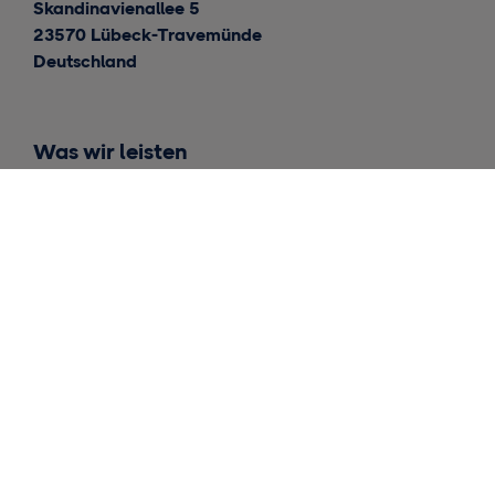
Skandinavienallee 5
23570 Lübeck-Travemünde
Deutschland
Was wir leisten
Internationale Lieferungen
Lieferungen für Skandinavien
Lagerhaltung und Fulfillment
Einblicke
Kontakt
Allgemeine Anfragen
Medienarbeit und Internal Relation
Angebot anfordern