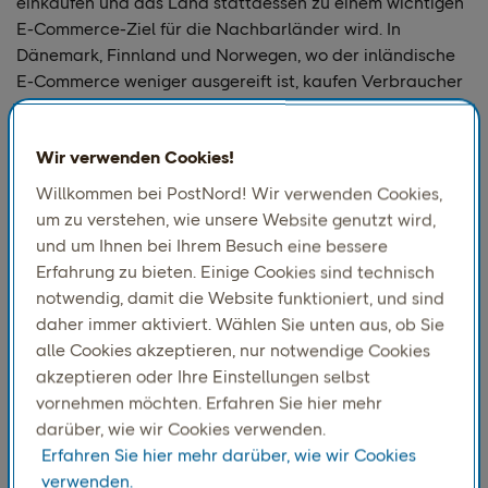
einkaufen und das Land stattdessen zu einem wichtigen
E-Commerce-Ziel für die Nachbarländer wird. In
Dänemark, Finnland und Norwegen, wo der inländische
E-Commerce weniger ausgereift ist, kaufen Verbraucher
häufiger im Ausland ein, um Zugang zu
wettbewerbsfähigen Preisen oder Produkten zu erhalten,
Wir verwenden Cookies!
die lokal nicht verfügbar sind.
Willkommen bei PostNord! Wir verwenden Cookies,
um zu verstehen, wie unsere Website genutzt wird,
und um Ihnen bei Ihrem Besuch eine bessere
Erfahrung zu bieten. Einige Cookies sind technisch
notwendig, damit die Website funktioniert, und sind
daher immer aktiviert. Wählen Sie unten aus, ob Sie
alle Cookies akzeptieren, nur notwendige Cookies
akzeptieren oder Ihre Einstellungen selbst
vornehmen möchten. Erfahren Sie hier mehr
darüber, wie wir Cookies verwenden.
Erfahren Sie hier mehr darüber, wie wir Cookies
Unter den skandinavischen Ländern tendieren die
verwenden.