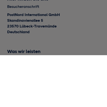
Besucheranschrift
PostNord International GmbH
Skandinavienallee 5
23570 Lübeck-Travemünde
Deutschland
Was wir leisten
Internationale Lieferungen
Lieferungen für Skandinavien
Lagerhaltung und Fulfillment
Einblicke
Kontakt
Allgemeine Anfragen