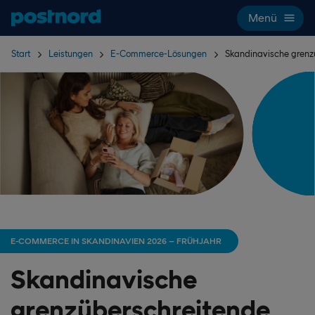
Hoppa över navigering och sök
Menü
Start
Leistungen
E-Commerce-Lösungen
Skandinavische grenzü
E-COMMERCE IN SKANDINAVIEN 2026 – FRÜHJAHR
Skandinavische
grenzüberschreitende