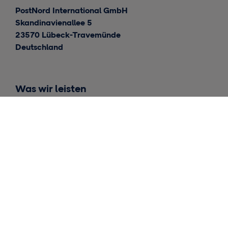
PostNord International GmbH
Skandinavienallee 5
23570 Lübeck-Travemünde
Deutschland
Was wir leisten
Internationale Lieferungen
Lieferungen für Skandinavien
Lagerhaltung und Fulfillment
Einblicke
Kontakt
Allgemeine Anfragen
Medienarbeit und Internal Relation