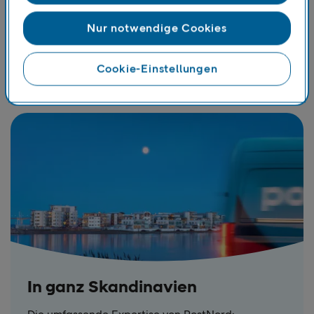
Shanghai, Shenzhen und Singapur ermöglichen
einen hohen Abgangströme von asiatischen
Nur notwendige Cookies
Herstellern und Einzelhändlern sowie die
wachsende Nachfrage aus dem asiatisch-
pazifischen Raum nach Skandinavien.
Cookie-Einstellungen
In ganz Skandinavien