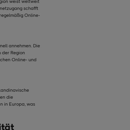
gion weist weltweit
rnetzugang schafft
 regelmäßig Online-
hnell annehmen. Die
 der Region
schen Online- und
kandinavische
en die
n in Europa, was
ität