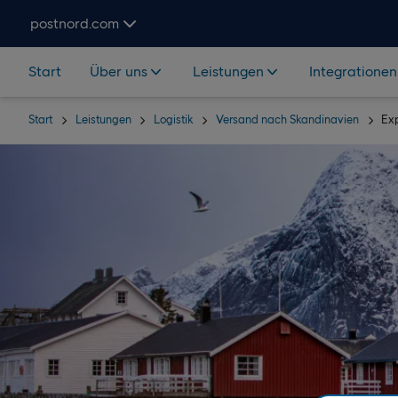
Hoppa över navigering och sök
postnord.com
Start
Über uns
Leistungen
Integrationen
Start
Leistungen
Logistik
Versand nach Skandinavien
Ex