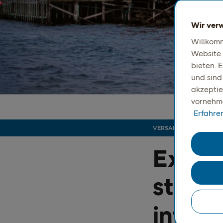
Wir ver
Willkomm
Website 
bieten. 
und sind
akzeptie
vornehme
Erfahre
VERSANDLEITFADEN
Expor
strate
inter