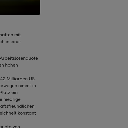
haften mit
ch in einer
r Arbeitslosenquote
nen hohen
42 Milliarden US-
 Norwegen nimmt in
latz ein.
e niedrige
haftsfreundlichen
eichheit konstant
nquote von