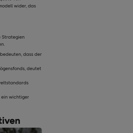
modell wider, das
e Strategien
en.
 bedeuten, dass der
mögensfonds, deutet
weltstandards
 ein wichtiger
tiven