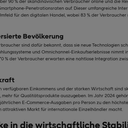
über 90 % der skandinavischen Verbraucher online und die Re
Smartphone-Penetrationsraten auf. Dieser umfangreiche Inte
 Umfeld für den digitalen Handel, wobei 83 % der Verbraucher
rsierte Bevölkerung
braucher sind dafür bekannt, dass sie neue Technologien sc
ahlungssysteme und Omnichannel-Einkaufserlebnisse nimmt in
 70 % der Verbraucher erwarten eine nahtlose Integration zwi
kraft
 verfügbaren Einkommens und der starken Wirtschaft sind s
, mehr für Qualitätsprodukte auszugeben. Im Jahr 2024 gehör
 jährlichen E-Commerce-Ausgaben pro Person zu den höchste
 attraktiven Markt für internationale Einzelhändler macht.
ke in die wirtschaftliche Stabil