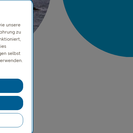
ie unsere
fahrung zu
ktioniert,
ies
gen selbst
verwenden.
: Ein
r
e-