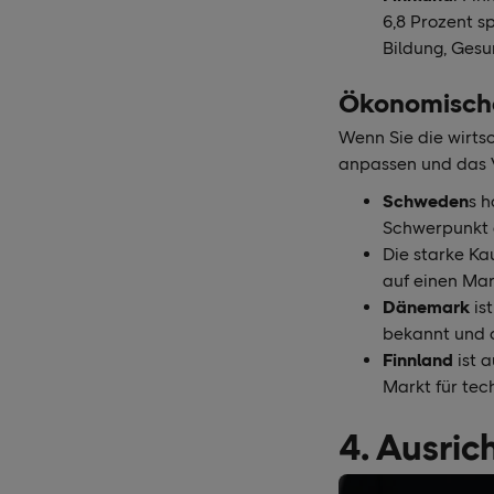
6,8 Prozent s
Bildung, Gesu
Ökonomische
Wenn Sie die wirts
anpassen und das 
Schweden
s 
Schwerpunkt 
Die starke Ka
auf einen Mar
Dänemark
is
bekannt und o
Finnland
ist a
Markt für tec
4. Ausric