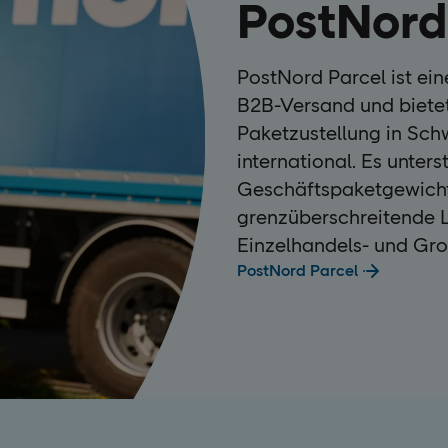
PostNord
PostNord Parcel ist ein
B2B-Versand und bietet
Paketzustellung in Sc
international. Es unte
Geschäftspaketgewicht
grenzüberschreitende L
Einzelhandels- und Gr
PostNord Parcel