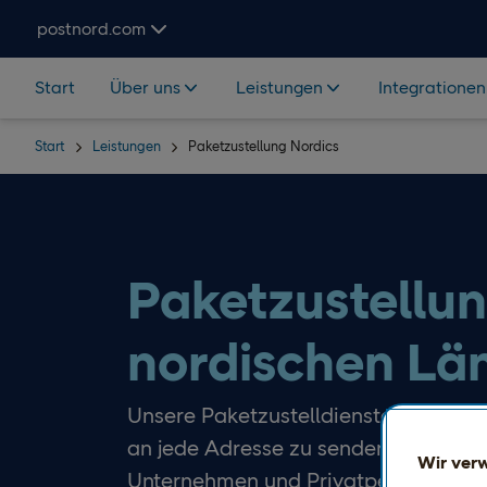
Hoppa över navigering och sök
postnord.com
Start
Über uns
Leistungen
Integrationen
Start
Leistungen
Paketzustellung Nordics
Paketzustellun
nordischen Lä
Unsere Paketzustelldienste bieten fl
an jede Adresse zu senden. Wir biet
Wir ver
Unternehmen und Privatpersonen.