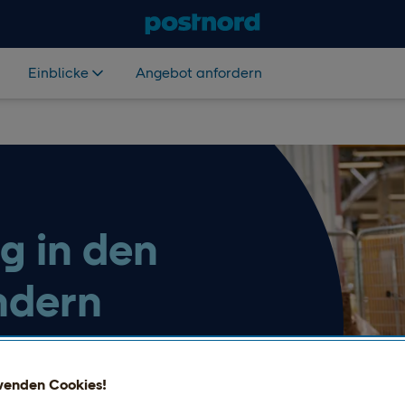
Einblicke
Angebot anfordern
g in den
ndern
exible Möglichkeiten, Pakete
en praktische Optionen für
wenden Cookies!