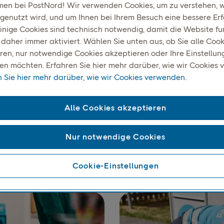
en bei PostNord! Wir verwenden Cookies, um zu verstehen, w
genutzt wird, und um Ihnen bei Ihrem Besuch eine bessere Er
Einige Cookies sind technisch notwendig, damit die Website fun
 daher immer aktiviert. Wählen Sie unten aus, ob Sie alle Cook
ren, nur notwendige Cookies akzeptieren oder Ihre Einstellun
n möchten. Erfahren Sie hier mehr darüber, wie wir Cookies 
n Sie hier mehr darüber, wie wir Cookies verwenden.
eferung, die zu nordisc
Alle Cookies akzeptieren
brauchergewohnheiten p
Nur notwendige Cookies
erk in Schweden, Norwegen, Dänemark und Finnland unterst
 über Service Points und Paketstationen und bietet Verbrauc
Cookie-Einstellungen
 bequeme und flexible Abholmöglichkeiten zusätzlich zur Ha