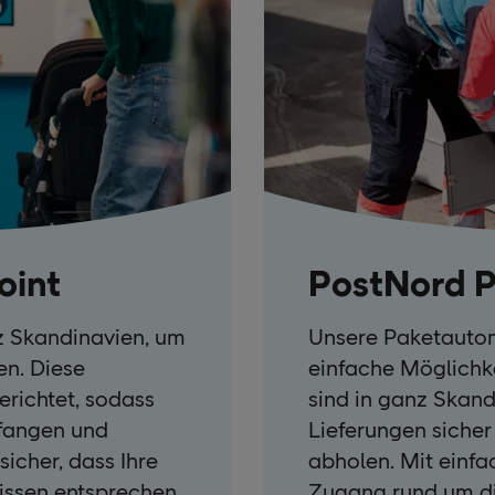
oint
PostNord P
z Skandinavien, um
Unsere Paketautom
en. Diese
einfache Möglichke
gerichtet, sodass
sind in ganz Skandi
pfangen und
Lieferungen sicher 
sicher, dass Ihre
abholen. Mit einfa
issen entsprechen
Zugang rund um d