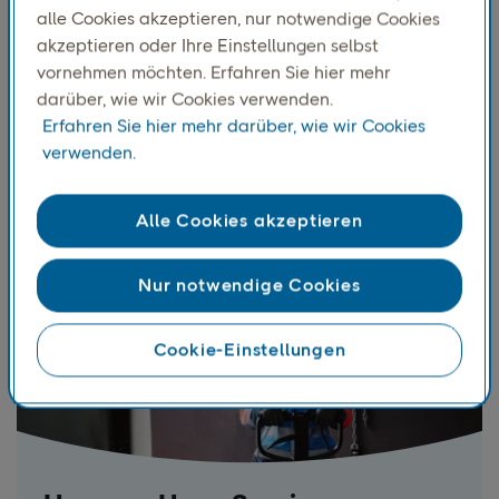
alle Cookies akzeptieren, nur notwendige Cookies
akzeptieren oder Ihre Einstellungen selbst
Schwerlasttransport
vornehmen möchten. Erfahren Sie hier mehr
darüber, wie wir Cookies verwenden.
Versenden Sie Paletten bis zu 1.000 kg ganz
Erfahren Sie hier mehr darüber, wie wir Cookies
einfach europaweit und sorgen Sie dafür, dass Ihre
verwenden.
Massensendungen reibungslos ankommen.
Alle Cookies akzeptieren
Nur notwendige Cookies
Cookie-Einstellungen