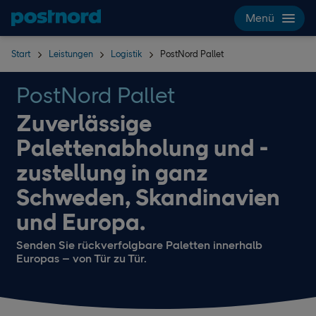
Hoppa över navigering och sök
Menü
Start
Leistungen
Logistik
PostNord Pallet
PostNord Pallet
Zuverlässige
Palettenabholung und -
zustellung in ganz
Schweden, Skandinavien
und Europa.
Senden Sie rückverfolgbare Paletten innerhalb
Europas – von Tür zu Tür.