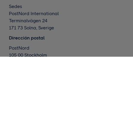
Sedes
PostNord International
Terminalvägen 24
171 73 Solna, Sverige
Dirección postal
PostNord
105 00 Stockholm
Sverige
Qué hacemos
Entregas internacionales
Envíos a los países nórdicos
Almacenamiento y cumplimiento
Datos
Contacte con nosotros