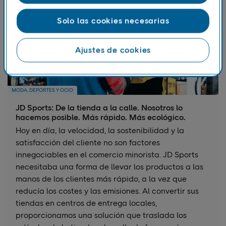
Solo las cookies necesarias
Ajustes de cookies
MODA, DEPORTES Y OCIO
JD Sports: De la tienda a la calle. Nosotros lo
hacemos posible. Más rápido. Más ecológico.
Hoy en día, la velocidad, la sostenibilidad y la
satisfacción del cliente no son factores
innegociables en el comercio minorista. JD Sports
necesitaba una forma de llevar los productos a las
manos de los clientes más rápido, a la vez que
reducía los costes y las emisiones. Al convertir sus
tiendas en centros de entrega locales,
proporcionamos una solución que traslada los