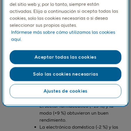
del sitio web y, por lo tanto, siempre están
activadas. Elija a continuación si acepta todas las
Repercusión económica
cookies, solo las cookies necesarias o si desea
Aunque la recuperación económica ha
seleccionar sus propios ajustes.
comenzado, sus efectos sobre el poder
Infórmese más sobre cómo utilizamos las cookies
adquisitivo de los hogares siguen siendo
aquí.
modestos. La inflación y los recortes de tipos
de interés están influyendo en el
comportamiento de los consumidores antes
Aceptar todas las cookies
de la temporada navideña.
Solo las cookies necesarias
Crecimiento del comercio electrónico
El crecimiento general a lo largo del T3 de
Ajustes de cookies
2024 fue del 5 %, con variaciones en todos los
sectores:
El sector farmacéutico (+19 %) y la
moda (+9 %) obtuvieron un buen
rendimiento.
La electrónica doméstica (-2 %) y los