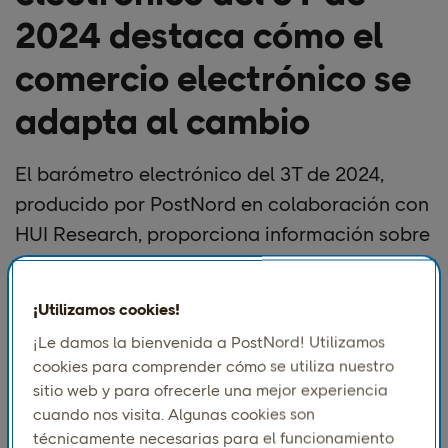
2024 destaca cómo el
comercio electrónico se
adapta al cambio
El barómetro electrónico del 3T de 2024,
producido por PostNord en colaboración con
HUI Research, proporciona información sobre
el estado actual del comercio electrónico
sueco, centrándose en las tendencias, los
¡Utilizamos cookies!
desarrollos del sector y el comportamiento de
¡Le damos la bienvenida a PostNord! Utilizamos
los consumidores.
cookies para comprender cómo se utiliza nuestro
sitio web y para ofrecerle una mejor experiencia
Entre otros aspectos destacados
cuando nos visita. Algunas cookies son
clave del informe se incluyen:
técnicamente necesarias para el funcionamiento