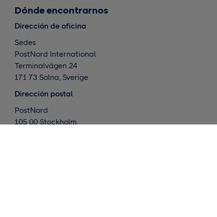
Dónde encontrarnos
Dirección de oficina
Sedes
PostNord International
Terminalvägen 24
171 73 Solna, Sverige
Dirección postal
PostNord
105 00 Stockholm
Sverige
Qué hacemos
Entregas internacionales
Envíos a los países nórdicos
Almacenamiento y cumplimiento