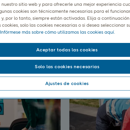
za nuestro sitio web y para ofrecerle una mejor experiencia c
Algunas cookies son técnicamente necesarias para el funciona
 y, por lo tanto, siempre están activadas. Elija a continuación
s cookies, solo las cookies necesarias o si desea seleccionar s
Infórmese más sobre cómo utilizamos las cookies aquí.
Aceptar todas las cookies
 cómodas de recoger p
Solo las cookies necesarias
a red de terminales, puntos de servicio y taquillas para paq
el acceso a los envíos en cualquier parte de la región nórdica
Ajustes de cookies