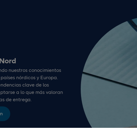
tNord
ndo nuestros conocimientos
 países nórdicos y Europa.
endencias clave de los
ptarse a lo que más valoran
ias de entrega.
ón