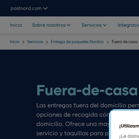
Hoppa över navigering och sök
postnord.com
Inicio
Sobre nosotros
Servicios
Integrac
Inicio
Servicios
Entrega de paquetes Nordics
Fuera de casa
Fuera-de-casa
Las entregas fuera del domicilio perm
opciones de recogida cómodas en ub
domicilio. Ofrece una mayor flexibil
¡Utiliza
servicio y taquillas para paquetes.
¡Le damo