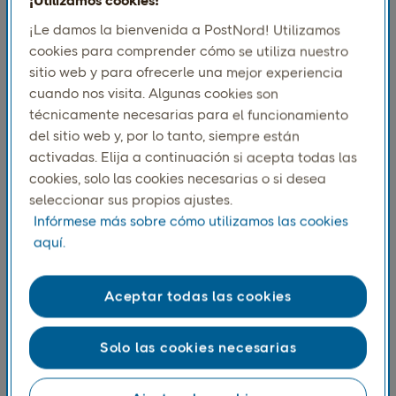
¡Utilizamos cookies!
nacionales e internacionales hasta embalaje
¡Le damos la bienvenida a PostNord! Utilizamos
personalizado y opciones de seguro, todo en una
cookies para comprender cómo se utiliza nuestro
ubicación más cómoda.
sitio web y para ofrecerle una mejor experiencia
cuando nos visita. Algunas cookies son
técnicamente necesarias para el funcionamiento
del sitio web y, por lo tanto, siempre están
activadas. Elija a continuación si acepta todas las
cookies, solo las cookies necesarias o si desea
seleccionar sus propios ajustes.
Infórmese más sobre cómo utilizamos las cookies
aquí.
Aceptar todas las cookies
Ubicaciones convenientes
Solo las cookies necesarias
Nuestra sólida red de puntos de servicio facilita el
envío y la recepción de paquetes. Los clientes
pueden elegir ubicaciones que estén cerca de sus