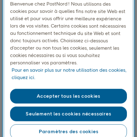
commerçants suédois pour atténuer les
Bienvenue chez PostNord ! Nous utilisons des
perturbations mondiales de la chaîne
cookies pour savoir à quelles fins notre site Web est
utilisé et pour vous offrir une meilleure expérience
d’approvisionnement et réduire les coûts de
lors de vos visites. Certains cookies sont nécessaires
renvoi. Le rapport comprend également un
au fonctionnement technique du site Web et sont
entretien avec Mathias Parkheden, directeur
donc toujours activés. Choisissez ci-dessous
logistique d’Ellos Group.
d’accepter ou non tous les cookies, seulement les
cookies nécessaires ou si vous souhaitez
personnaliser vos paramètres.
Les points forts du rapport incluent :
Pour en savoir plus sur notre utilisation des cookies,
cliquez ici.
La performance sectorielle :
Le secteur pharmaceutique
reste le secteur
Accepter tous les cookies
le plus performant, avec une croissance de
20 % pour le cinquième trimestre consécutif.
Son succès est dû à des prix compétitifs, à la
Seulement les cookies nécessaires
commodité de l’e-commerce pour les produits
compacts et à des retours minimes, en
Paramètres des cookies
particulier dans les secteurs de la beauté et