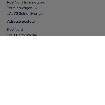
PostNord International
Terminalvägen 24
171 73 Solna, Sverige
Adresse postale
PostNord
105 00 Stockholm
Sverige
Nos activités
Livraisons internationales
Livraisons nordiques
Entreposage et exécution
Connaissances
Nous contacter
Demander un devis