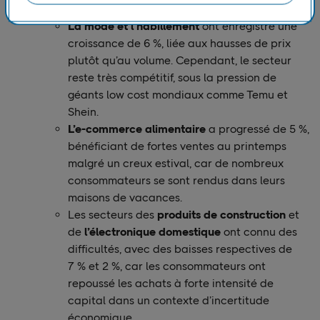
des cosmétiques.
La mode et l’habillement
ont enregistré une
croissance de 6 %, liée aux hausses de prix
plutôt qu’au volume. Cependant, le secteur
reste très compétitif, sous la pression de
géants low cost mondiaux comme Temu et
Shein.
L’e-commerce alimentaire
a progressé de 5 %,
bénéficiant de fortes ventes au printemps
malgré un creux estival, car de nombreux
consommateurs se sont rendus dans leurs
maisons de vacances.
Les secteurs des
produits de construction
et
de
l’électronique domestique
ont connu des
difficultés, avec des baisses respectives de
7 % et 2 %, car les consommateurs ont
repoussé les achats à forte intensité de
capital dans un contexte d’incertitude
économique.