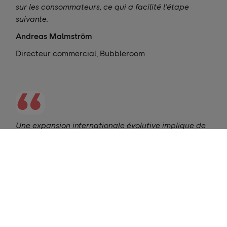
sur les consommateurs, ce qui a facilité l’étape
suivante.
Andreas Malmström
Directeur commercial, Bubbleroom
Une expansion internationale évolutive implique de
la discipline. Croyez en votre produit, évitez une
adaptation précipitée et choisissez des marchés
aux conditions raisonnables. Testez, mesurez et
ajustez ; et laissez le comportement client vous
guider pour l’étape suivante.
Hanna Blixt
Directrice de l’exploitation, RevolutionRace