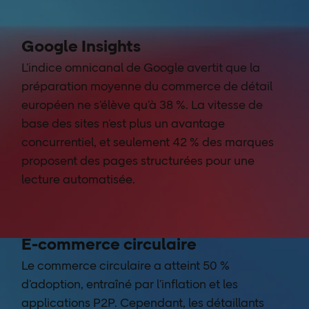
Google Insights
L’indice omnicanal de Google avertit que la
préparation moyenne du commerce de détail
européen ne s’élève qu’à 38 %. La vitesse de
base des sites n’est plus un avantage
concurrentiel, et seulement 42 % des marques
proposent des pages structurées pour une
lecture automatisée.
E-commerce circulaire
Le commerce circulaire a atteint 50 %
d’adoption, entraîné par l’inflation et les
applications P2P. Cependant, les détaillants