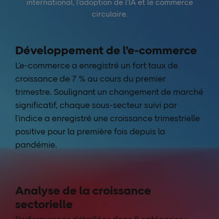
international, l’adoption de l’IA et le commerce
circulaire.
Développement de l’e-commerce
L’e-commerce a enregistré un fort taux de
croissance de 7 % au cours du premier
trimestre. Soulignant un changement de marché
significatif, chaque sous-secteur suivi par
l’indice a enregistré une croissance trimestrielle
positive pour la première fois depuis la
pandémie.
Analyse de la croissance
sectorielle