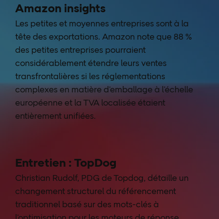
Amazon insights
Les petites et moyennes entreprises sont à la
tête des exportations. Amazon note que 88 %
des petites entreprises pourraient
considérablement étendre leurs ventes
transfrontalières si les réglementations
complexes en matière d’emballage à l’échelle
européenne et la TVA localisée étaient
entièrement unifiées.
Entretien : TopDog
Christian Rudolf, PDG de Topdog, détaille un
changement structurel du référencement
traditionnel basé sur des mots-clés à
l’optimisation pour les moteurs de réponse