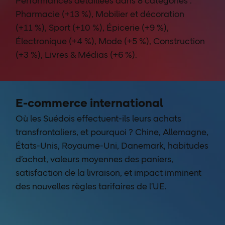
Performances détaillées dans 8 catégories :
Pharmacie (+13 %), Mobilier et décoration
(+11 %), Sport (+10 %), Épicerie (+9 %),
Électronique (+4 %), Mode (+5 %), Construction
(+3 %), Livres & Médias (+6 %).
E-commerce international
Où les Suédois effectuent-ils leurs achats
transfrontaliers, et pourquoi ? Chine, Allemagne,
États-Unis, Royaume-Uni, Danemark, habitudes
d’achat, valeurs moyennes des paniers,
satisfaction de la livraison, et impact imminent
des nouvelles règles tarifaires de l’UE.