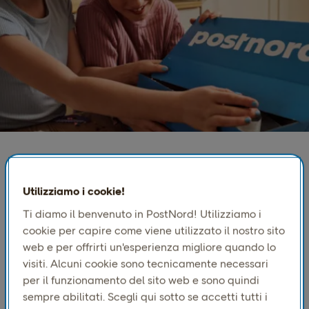
Consegna a domicilio realizzata
Utilizziamo i cookie!
per garantire portata, affidabilità
Ti diamo il benvenuto in PostNord! Utilizziamo i
e scalabilità
cookie per capire come viene utilizzato il nostro sito
web e per offrirti un'esperienza migliore quando lo
PostNord Home, grazie al servizio progettato per l'e-
visiti. Alcuni cookie sono tecnicamente necessari
commerce transfrontaliero, ti aiuta a crescere in
per il funzionamento del sito web e sono quindi
tutta la Scandinavia e in Europa.
sempre abilitati. Scegli qui sotto se accetti tutti i