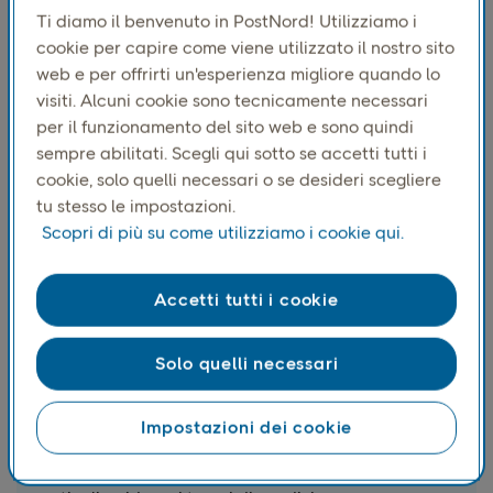
posizione.
Ti diamo il benvenuto in PostNord! Utilizziamo i
cookie per capire come viene utilizzato il nostro sito
web e per offrirti un'esperienza migliore quando lo
visiti. Alcuni cookie sono tecnicamente necessari
per il funzionamento del sito web e sono quindi
sempre abilitati. Scegli qui sotto se accetti tutti i
cookie, solo quelli necessari o se desideri scegliere
tu stesso le impostazioni.
Scopri di più su come utilizziamo i cookie qui.
Accetti tutti i cookie
Ubicazioni pratiche
Solo quelli necessari
La nostra vasta rete di punti di assistenza
semplifica l'invio e la ricezione dei pacchi. I clienti
possono scegliere località vicine alle abitazioni o
Impostazioni dei cookie
ai loro luoghi di lavoro in tutta la Scandinavia.
Così possono accedere rapidamente ai loro