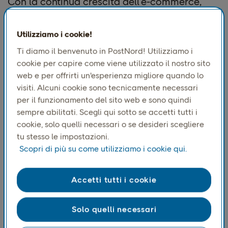
Con la continua crescita dell'e-commerce,
disporre di un sistema di gestione dell'IVA
chiaro è più importante che mai. Le nuove
Utilizziamo i cookie!
regole semplificheranno la conformità IVA e
Ti diamo il benvenuto in PostNord! Utilizziamo i
aiuteranno i consumatori ad avere fiducia nel
cookie per capire come viene utilizzato il nostro sito
web e per offrirti un'esperienza migliore quando lo
fatto che tutte le importazioni siano tassate in
visiti. Alcuni cookie sono tecnicamente necessari
modo equo, indipendentemente dal loro
per il funzionamento del sito web e sono quindi
valore. Questo cambiamento avrà un impatto
sempre abilitati. Scegli qui sotto se accetti tutti i
significativo sulle aziende di e-commerce, che
cookie, solo quelli necessari o se desideri scegliere
tu stesso le impostazioni.
dovranno aggiornare le proprie operazioni e i
Scopri di più su come utilizziamo i cookie qui.
processi di checkout.
Questo articolo tratterà cinque modifiche
Accetti tutti i cookie
chiave relative all'IVA che le aziende di e-
commerce devono conoscere per prepararsi
Solo quelli necessari
alle riforme in arrivo nel 2028.