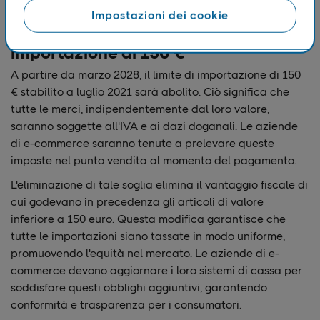
Impostazioni dei cookie
1. Rimozione della soglia di
importazione di 150 €
A partire da marzo 2028, il limite di importazione di 150
€ stabilito a luglio 2021 sarà abolito. Ciò significa che
tutte le merci, indipendentemente dal loro valore,
saranno soggette all'IVA e ai dazi doganali. Le aziende
di e-commerce saranno tenute a prelevare queste
imposte nel punto vendita al momento del pagamento.
L'eliminazione di tale soglia elimina il vantaggio fiscale di
cui godevano in precedenza gli articoli di valore
inferiore a 150 euro. Questa modifica garantisce che
tutte le importazioni siano tassate in modo uniforme,
promuovendo l'equità nel mercato. Le aziende di e-
commerce devono aggiornare i loro sistemi di cassa per
soddisfare questi obblighi aggiuntivi, garantendo
conformità e trasparenza per i consumatori.