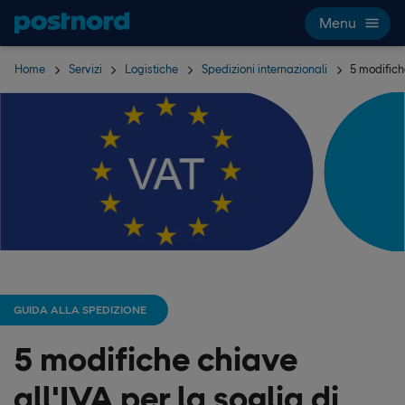
Hoppa över navigering och sök
Menu
Home
Servizi
Logistiche
Spedizioni internazionali
5 modifich
GUIDA ALLA SPEDIZIONE
5 modifiche chiave
all'IVA per la soglia di