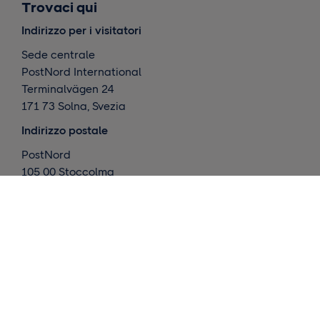
Trovaci qui
Indirizzo per i visitatori
Sede centrale
PostNord International
Terminalvägen 24
171 73 Solna, Svezia
Indirizzo postale
PostNord
105 00 Stoccolma
Svezia
Cosa facciamo
Consegne internazionali
Consegne in Scandinavia
Magazzino ed evasione ordini