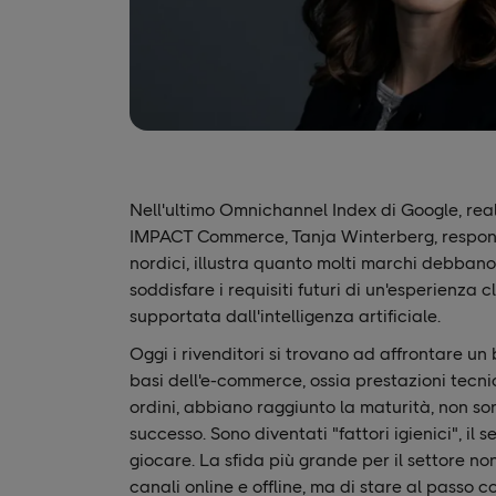
Nell'ultimo Omnichannel Index di Google, rea
IMPACT Commerce, Tanja Winterberg, respons
nordici, illustra quanto molti marchi debban
soddisfare i requisiti futuri di un'esperienza c
supportata dall'intelligenza artificiale.
Oggi i rivenditori si trovano ad affrontare u
basi dell'e-commerce, ossia prestazioni tecn
ordini, abbiano raggiunto la maturità, non son
successo. Sono diventati "fattori igienici", il 
giocare. La sfida più grande per il settore non
canali online e offline, ma di stare al passo c