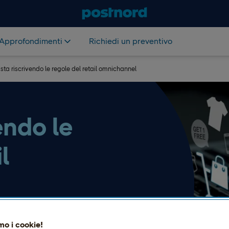
Approfondimenti
Richiedi un preventivo
 sta riscrivendo le regole del retail omnichannel
endo le
l
e regole del commercio al
coprono i prodotti al modo in
mo i cookie!