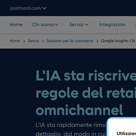
Hoppa över navigering och sök
postnord.com
Home
Chi siamo
Servizi
Integrazioni
Home
Servizi
Soluzioni per l'e-commerce
Google Insights: l'IA
L'IA sta riscriv
regole del retai
omnichannel
L'IA sta rapidamente rimodellando l
dettaglio, dal modo in cui i clienti s
Utilizzia