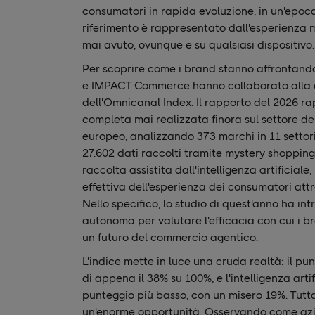
consumatori in rapida evoluzione, in un'epoca
riferimento è rappresentato dall'esperienza m
mai avuto, ovunque e su qualsiasi dispositivo.
Per scoprire come i brand stanno affrontan
e IMPACT Commerce hanno collaborato alla 
dell'Omnicanal Index. Il rapporto del 2026 r
completa mai realizzata finora sul settore d
europeo, analizzando 373 marchi in 11 settori
27.602 dati raccolti tramite mystery shoppin
raccolta assistita dall'intelligenza artificiale,
effettiva dell'esperienza dei consumatori attr
Nello specifico, lo studio di quest'anno ha int
autonoma per valutare l'efficacia con cui i 
un futuro del commercio agentico.
L'indice mette in luce una cruda realtà: il p
di appena il 38% su 100%, e l'intelligenza artifi
punteggio più basso, con un misero 19%. Tutt
un'enorme opportunità. Osservando come az