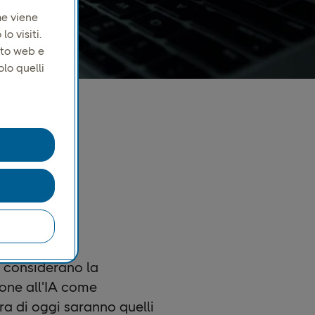
me viene
o visiti.
ito web e
olo quelli
e considerano la
one all'IA come
ura di oggi saranno quelli