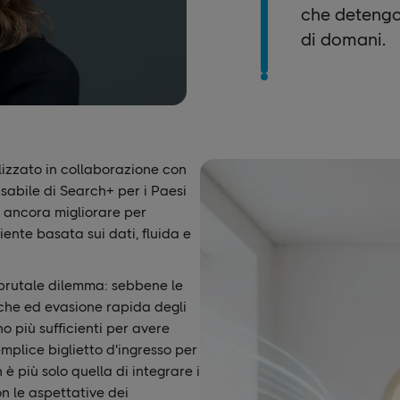
che detengon
di domani.
lizzato in collaborazione con
abile di Search+ per i Paesi
o ancora migliorare per
liente basata sui dati, fluida e
n brutale dilemma: sebbene le
iche ed evasione rapida degli
o più sufficienti per avere
semplice biglietto d'ingresso per
 è più solo quella di integrare i
on le aspettative dei