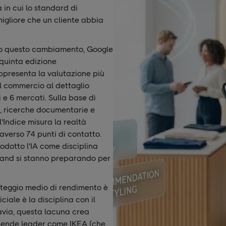
 in cui lo standard di
igliore che un cliente abbia
do questo cambiamento, Google
quinta edizione
appresenta la valutazione più
el commercio al dettaglio
 e 6 mercati. Sulla base di
g, ricerche documentarie e
 l'Indice misura la realtà
averso 74 punti di contatto.
rodotto l'IA come disciplina
brand si stanno preparando per
unteggio medio di rendimento è
ciale è la disciplina con il
avia, questa lacuna crea
iende leader come IKEA (che