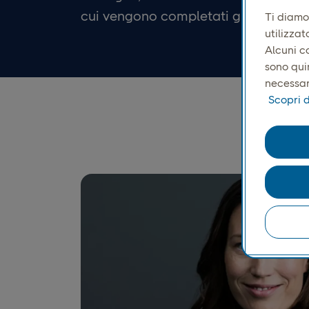
cui vengono completati gli acquisti.
Ti diamo
utilizzat
Alcuni c
sono quin
necessari
Scopri d