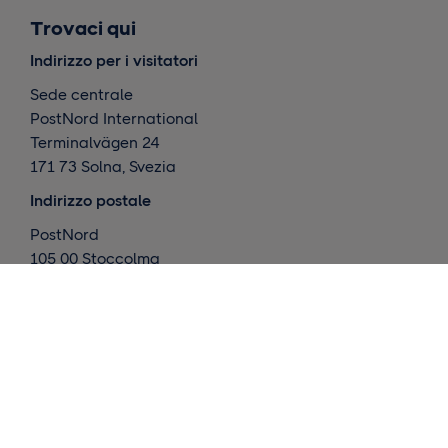
Trovaci qui
Indirizzo per i visitatori
Sede centrale
PostNord International
Terminalvägen 24
171 73 Solna, Svezia
Indirizzo postale
PostNord
105 00 Stoccolma
Svezia
Cosa facciamo
Consegne internazionali
Consegne in Scandinavia
Magazzino ed evasione ordini