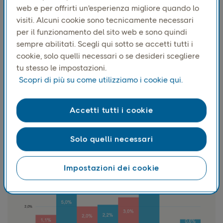
web e per offrirti un'esperienza migliore quando lo
internazionale, questi fattori possono
visiti. Alcuni cookie sono tecnicamente necessari
influenzare ogni aspetto, dalle catene di
per il funzionamento del sito web e sono quindi
approvvigionamento alle opportunità di
sempre abilitati. Scegli qui sotto se accetti tutti i
cookie, solo quelli necessari o se desideri scegliere
espansione. Un risultato probabile è una
tu stesso le impostazioni.
maggiore attenzione al mercato europeo sia
Scopri di più su come utilizziamo i cookie qui.
da parte dei retailer di e-commerce che dei
consumatori.
Accetti tutti i cookie
Solo quelli necessari
Impostazioni dei cookie