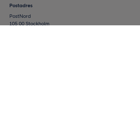
Postadres
PostNord
105 00 Stockholm
Zweden
Wat doen we ?
Internationale leveringen
Nordic deliveries
Magazijn en afhandeling
Inzichten
Neemt contact op met ons
Vraag een offerte aan
Instrumenten