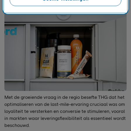
Denemarken en Finland.
Met de groeiende vraag in de regio besefte THG dat het
optimaliseren van de last-mile-ervaring cruciaal was om
loyaliteit te versterken en conversie te stimuleren, vooral
in markten waar leveringsflexibiliteit als essentieel wordt
beschouwd.