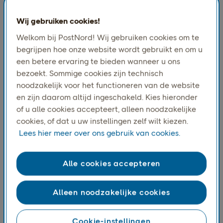
Wij gebruiken cookies!
Welkom bij PostNord! Wij gebruiken cookies om te
begrijpen hoe onze website wordt gebruikt en om u
een betere ervaring te bieden wanneer u ons
bezoekt. Sommige cookies zijn technisch
noodzakelijk voor het functioneren van de website
en zijn daarom altijd ingeschakeld. Kies hieronder
of u alle cookies accepteert, alleen noodzakelijke
cookies, of dat u uw instellingen zelf wilt kiezen.
Inzicht in het bedrijf
Lees hier meer over ons gebruik van cookies.
THG is een wereldwijde leider op het gebied van digitale
handel en Myprotein is een van zijn flagships, bekend om
Alle cookies accepteren
zijn hoogwaardige sportvoedingsproducten die
aansluiten bij de Scandinavische waarden: natuurlijke
Alleen noodzakelijke cookies
ingrediënten, duurzaamheid en ethische productie. De
mix van kwaliteit, betaalbaarheid en milieubewustzijn
van Myprotein maakt het bijzonder geliefd in Zweden,
Cookie-instellingen