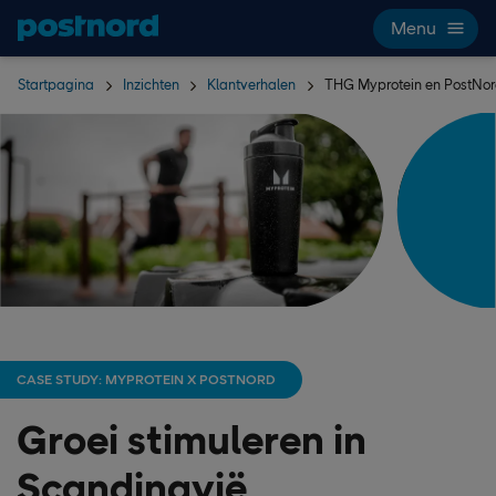
Hoppa över navigering och sök
Menu
Startpagina
Inzichten
Klantverhalen
THG Myprotein en PostNo
CASE STUDY: MYPROTEIN X POSTNORD
Groei stimuleren in
Scandinavië