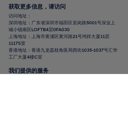
获取更多信息，请访问
访问地址：
深圳地址：广东省深圳市福田区皇岗路
5001
号深业上
城小镇南区
LOFTB4
层
0FA030
上海地址：上海市黄浦区黄河路
21
号鸿祥大厦
11
层
1117S
室
香港地址：香港九龙荔枝角医局西街1035-1037号汇华
工厂大厦4楼C室
我们提供的服务
全球递送
北欧递送
仓库 / 履行
市场洞察
联系我们