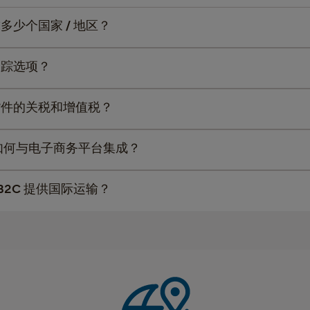
球多少个国家 / 地区？
际追踪选项？
际货件的关税和增值税？
ional 如何与电子商务平台集成？
 和 B2C 提供国际运输？