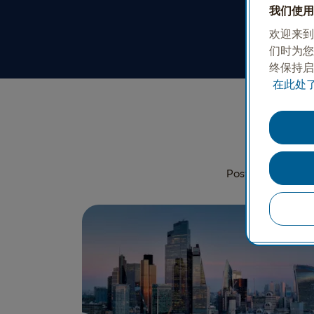
我们使用 C
欢迎来到
们时为您
终保持启
在此处了
以
PostNord