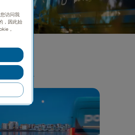
并在您访问我
需的，因此始
kie，
全球
现大规模的可靠性。