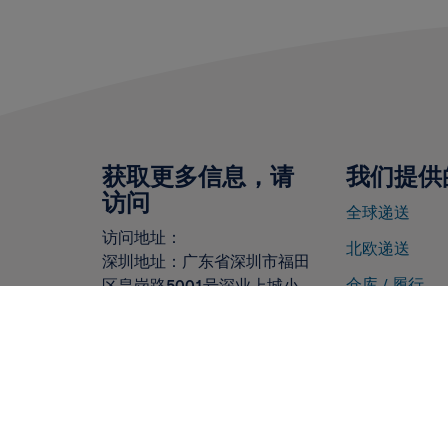
获取更多信息，请
我们提供
访问
全球递送
访问地址：
北欧递送
深圳地址：广东省深圳市福田
仓库 / 履行
区皇岗路
5001
号深业上城小
镇南区
LOFTB4
层
0FA030
市场洞察
上海地址：上海市黄浦区黄河
路
21
号鸿祥大厦
11
层
1117S
室
香港地址：香港九龙荔枝角医
局西街1035-1037号汇华工厂
大厦4楼C室